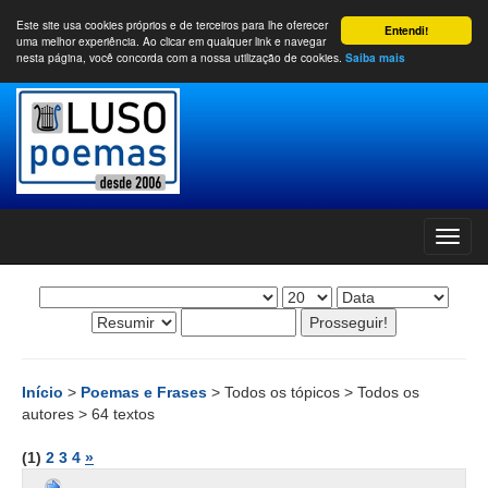
Este site usa cookies próprios e de terceiros para lhe oferecer
Entendi!
uma melhor experiência. Ao clicar em qualquer link e navegar
nesta página, você concorda com a nossa utilização de cookies.
Saiba mais
Início
>
Poemas e Frases
> Todos os tópicos > Todos os
autores > 64 textos
(1)
2
3
4
»