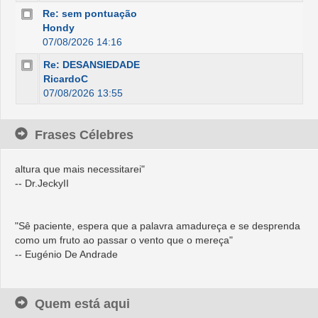
Re: sem pontuação
Hondy
07/08/2026 14:16
Re: DESANSIEDADE
RicardoC
07/08/2026 13:55
Frases Célebres
"Ama-me quando eu menos o merecer, porque será nessa
altura que mais necessitarei"
-- Dr.JeckyII
"Sê paciente, espera que a palavra amadureça e se desprenda
como um fruto ao passar o vento que o mereça"
-- Eugénio De Andrade
"O amor e a verdade estão unidos entre si, como as faces de
Quem está aqui
uma moeda. É impossível separá-los. São as forças mais