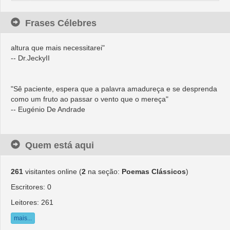
Frases Célebres
"Ama-me quando eu menos o merecer, porque será nessa
altura que mais necessitarei"
-- Dr.JeckyII
"Sê paciente, espera que a palavra amadureça e se desprenda
como um fruto ao passar o vento que o mereça"
-- Eugénio De Andrade
"O amor e a verdade estão unidos entre si, como as faces de
Quem está aqui
uma moeda. É impossível separá-los. São as forças mais
abstractas e mais poderosas desse mundo."
-- Mahatma Gandhi
261
visitantes online (
2
na seção:
Poemas Clássicos
)
Escritores: 0
"Há vários motivos para não se amar uma pessoa e um só para
Leitores: 261
amá-la."
mais...
-- Carlos Drummond de Andrade