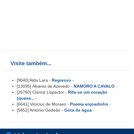
Visite também...
[9040] Alda Lara -
Regresso
-
[13095] Álvares de Azevedo -
NAMORO A CAVALO
-
[26760] Clarice Lispector -
Rifa-se um coração
(quase...
-
[6641] Vinícius de Moraes -
Poema enjoadinho
-
[5852] António Gedeão -
Gota de água
-