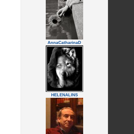
AnnaCatharinaD
HELENALINS