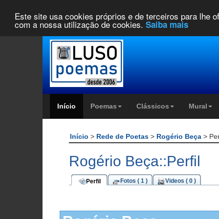
Este site usa cookies próprios e de terceiros para lhe 
com a nossa utilização de cookies.
Saiba mais
Início
Poemas
Clássicos
Mural
Início
>
Rede de Poetas
>
Rogério Beça
> Per
Rogério Beça::Perfil
Fotos ( 1 )
Videos ( 0 )
Perfil