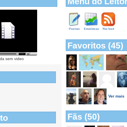
Menu do Leito
Poemas
Estatísticas
Rss feed
Favoritos (45)
da sem video
Ver mais
Fãs (50)
to