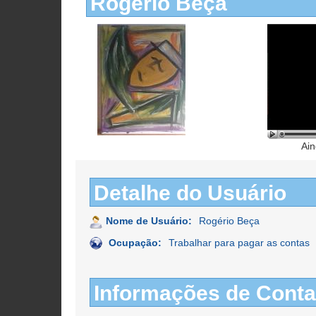
Rogério Beça
Ain
Detalhe do Usuário
Nome de Usuário:
Rogério Beça
Ocupação:
Trabalhar para pagar as contas
Informações de Conta