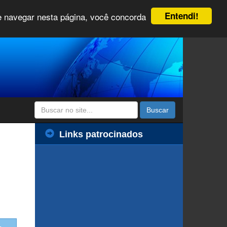
Entendi!
 e navegar nesta página, você concorda
Buscar
Links patrocinados