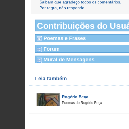
Saibam que agradeço todos os comentários.
Por regra, não respondo.
Contribuições do Usuá
Poemas e Frases
Fórum
Mural de Mensagens
Leia também
Rogério Beça
Poemas de Rogério Beça