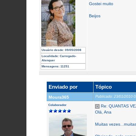
Gostei muito
Beijos
Usuário desde:
09/05/2008
Localidade:
Carregado-
Alenquer
Mensagens:
11251
Enviado por
Tópico
Publicado:
23/01/2010 
Moura365
Colaborador
Re: QUANTAS VEZ
Olá, Ana
Muitas vezes...muitas!