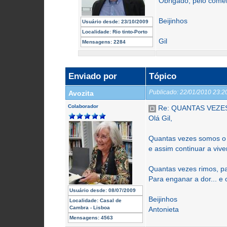
Obrigado, pelo comen
Beijinhos
Usuário desde:
23/10/2009
Localidade:
Rio tinto-Porto
Gil
Mensagens:
2284
Enviado por
Tópico
Publicado:
22/01/2010 23:
Avozita
Colaborador
Re: QUANTAS VEZE
Olá Gil,
Quantas vezes somos o
e assim continuar a viver
Quantas vezes rimos, p
Para enganar a dor... e 
Usuário desde:
08/07/2009
Beijinhos
Localidade:
Casal de
Cambra - Lisboa
Antonieta
Mensagens:
4563