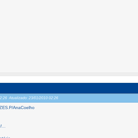
02:26
Atualizado:
23/01/2010 02:26
ES.P/AnaCoelho
...