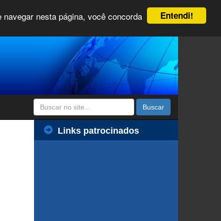
Entendi!
 e navegar nesta página, você concorda
Buscar
Links patrocinados