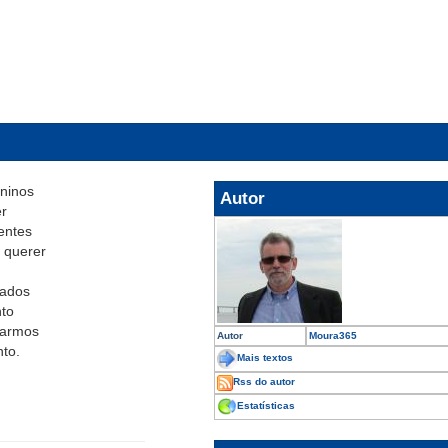
ninos
Autor
r
entes
 querer
cados
to
rarmos
Autor
Moura365
to.
Mais textos
Rss do autor
Estatísticas