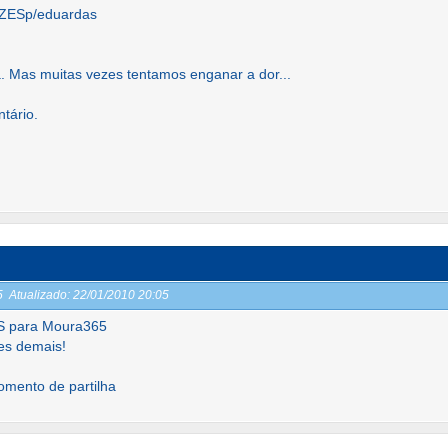
ZESp/eduardas
. Mas muitas vezes tentamos enganar a dor...
tário.
05
Atualizado:
22/01/2010 20:05
 para Moura365
zes demais!
omento de partilha