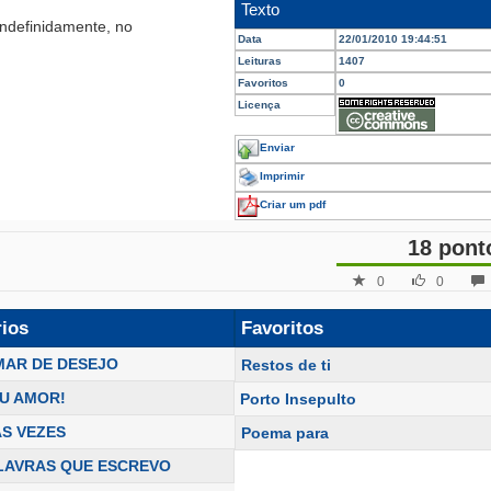
Texto
indefinidamente, no
Data
22/01/2010 19:44:51
Leituras
1407
Favoritos
0
Licença
Enviar
Imprimir
Criar um pdf
18 pont
0
0
rios
Favoritos
MAR DE DESEJO
Restos de ti
U AMOR!
Porto Insepulto
S VEZES
Poema para
LAVRAS QUE ESCREVO