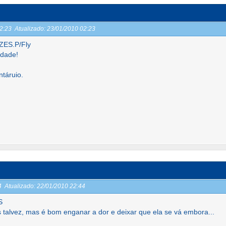
02:23
Atualizado:
23/01/2010 02:23
ES.P/Fly
rdade!
táruio.
44
Atualizado:
22/01/2010 22:44
S
 talvez, mas é bom enganar a dor e deixar que ela se vá embora...