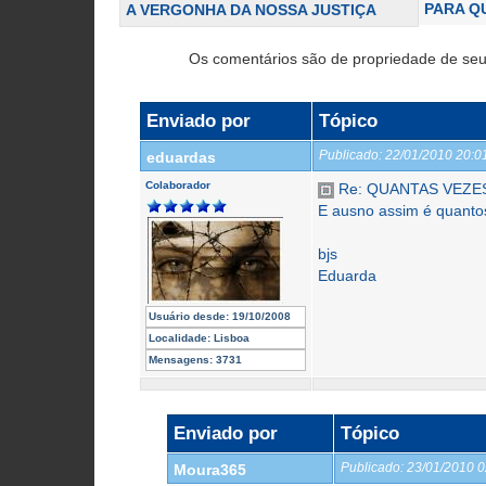
PARA Q
A VERGONHA DA NOSSA JUSTIÇA
Os comentários são de propriedade de seu
Enviado por
Tópico
Publicado:
22/01/2010 20:
eduardas
Colaborador
Re: QUANTAS VEZES
E ausno assim é quanto
bjs
Eduarda
Usuário desde:
19/10/2008
Localidade:
Lisboa
Mensagens:
3731
Enviado por
Tópico
Publicado:
23/01/2010 
Moura365