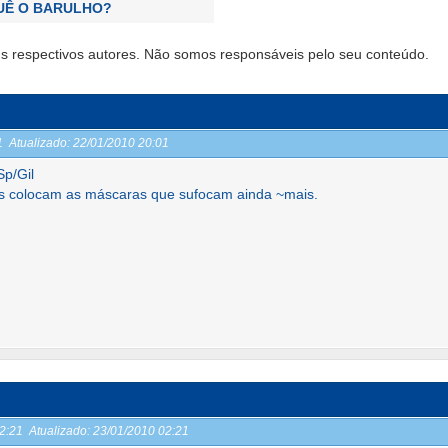
UÊ O BARULHO?
s respectivos autores. Não somos responsáveis pelo seu conteúdo.
01
Atualizado:
22/01/2010 20:01
p/Gil
s colocam as máscaras que sufocam ainda ~mais.
02:21
Atualizado:
23/01/2010 02:21