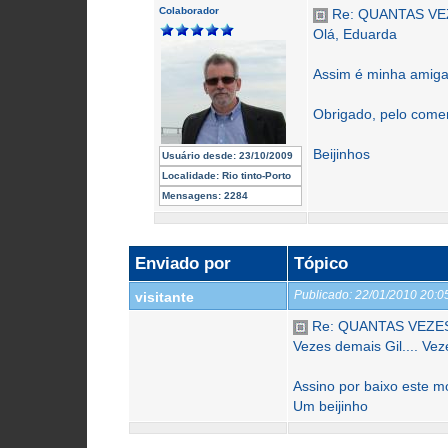
Colaborador
Re: QUANTAS VE
Olá, Eduarda
Assim é minha amiga
Obrigado, pelo comen
Beijinhos
Usuário desde:
23/10/2009
Localidade:
Rio tinto-Porto
Mensagens:
2284
Enviado por
Tópico
Publicado:
22/01/2010 20:
visitante
Re: QUANTAS VEZES
Vezes demais Gil.... Ve
Assino por baixo este m
Um beijinho