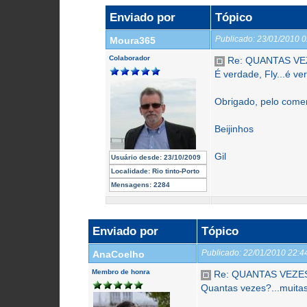
Enviado por
Tópico
Publicado:
23/01/2010 
Moura365
Colaborador
Re: QUANTAS VEZ
É verdade, Fly...é ve
Obrigado, pelo comen
Beijinhos
Gil
Usuário desde:
23/10/2009
Localidade:
Rio tinto-Porto
Mensagens:
2284
Enviado por
Tópico
Publicado:
22/01/2010 22:
AnaCoelho
Membro de honra
Re: QUANTAS VEZE
Quantas vezes?...muitas