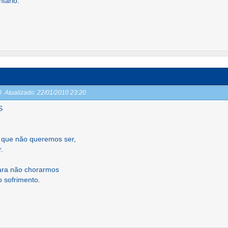
tário.
20
Atualizado:
22/01/2010 23:20
S
 que não queremos ser,
.
ara não chorarmos
o sofrimento.