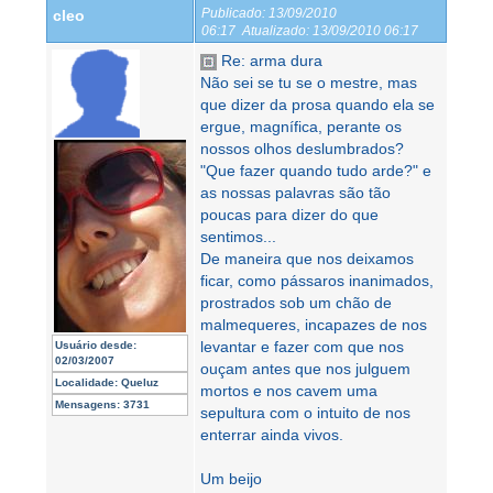
Publicado:
13/09/2010
cleo
06:17
Atualizado:
13/09/2010 06:17
Re: arma dura
Não sei se tu se o mestre, mas
que dizer da prosa quando ela se
ergue, magnífica, perante os
nossos olhos deslumbrados?
"Que fazer quando tudo arde?" e
as nossas palavras são tão
poucas para dizer do que
sentimos...
De maneira que nos deixamos
ficar, como pássaros inanimados,
prostrados sob um chão de
malmequeres, incapazes de nos
levantar e fazer com que nos
Usuário desde:
02/03/2007
ouçam antes que nos julguem
Localidade:
Queluz
mortos e nos cavem uma
Mensagens:
3731
sepultura com o intuito de nos
enterrar ainda vivos.
Um beijo