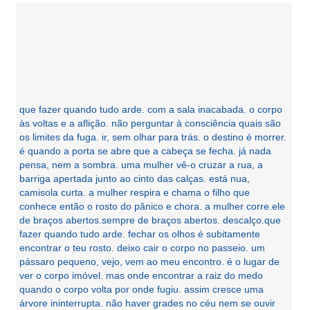
que fazer quando tudo arde. com a sala inacabada. o corpo
às voltas e a aflição. não perguntar à consciência quais são
os limites da fuga. ir, sem olhar para trás. o destino é morrer.
é quando a porta se abre que a cabeça se fecha. já nada
pensa, nem a sombra. uma mulher vê-o cruzar a rua, a
barriga apertada junto ao cinto das calças. está nua,
camisola curta. a mulher respira e chama o filho que
conhece então o rosto do pânico e chora. a mulher corre.ele
de braços abertos.sempre de braços abertos. descalço.que
fazer quando tudo arde. fechar os olhos é subitamente
encontrar o teu rosto. deixo cair o corpo no passeio. um
pássaro pequeno, vejo, vem ao meu encontro. é o lugar de
ver o corpo imóvel. mas onde encontrar a raiz do medo
quando o corpo volta por onde fugiu. assim cresce uma
árvore ininterrupta. não haver grades no céu nem se ouvir