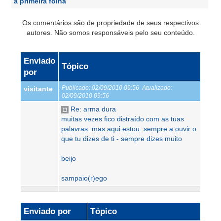
a primeira folha
Os comentários são de propriedade de seus respectivos
autores. Não somos responsáveis pelo seu conteúdo.
Enviado
Tópico
por
Publicado:
02/09/2010 09:56
Atualizado:
visitante
02/09/2010 09:56
Re: arma dura
muitas vezes fico distraído com as tuas
palavras. mas aqui estou. sempre a ouvir o
que tu dizes de ti - sempre dizes muito
beijo
sampaio(r)ego
Enviado por
Tópico