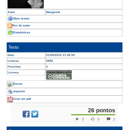
Autor
Margarete
Mais textos
Rss do autor
Estatísticas
Texto
Data
01/09/2010 21:40:59
Leituras
5956
Favoritos
3
Licença
Enviar
Imprimir
Criar um pdf
26 pontos
3
0
2