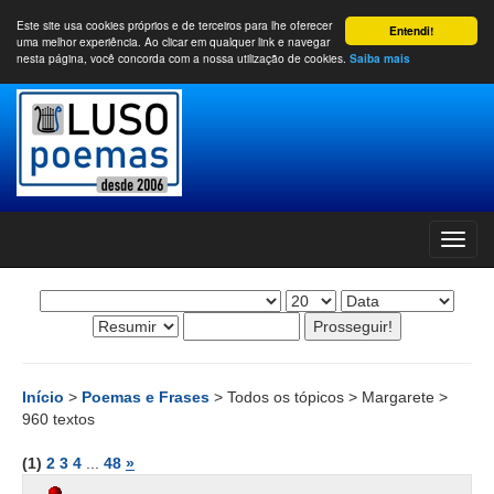
Este site usa cookies próprios e de terceiros para lhe oferecer
Entendi!
uma melhor experiência. Ao clicar em qualquer link e navegar
nesta página, você concorda com a nossa utilização de cookies.
Saiba mais
Início
>
Poemas e Frases
> Todos os tópicos > Margarete >
960 textos
(1)
2
3
4
...
48
»