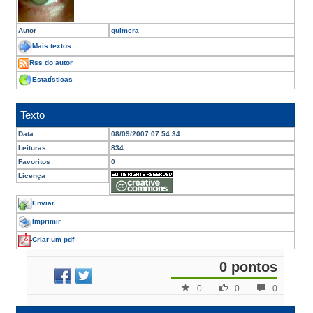
Autor
quimera
Mais textos
Rss do autor
Estatísticas
Texto
Data
08/09/2007 07:54:34
Leituras
834
Favoritos
0
Licença
Enviar
Imprimir
Criar um pdf
0 pontos
0
0
0