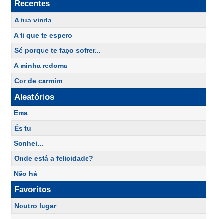
Recentes
A tua vinda
A ti que te espero
Só porque te faço sofrer...
A minha redoma
Cor de carmim
Aleatórios
Ema
És tu
Sonhei...
Onde está a felicidade?
Não há
Favoritos
Noutro lugar