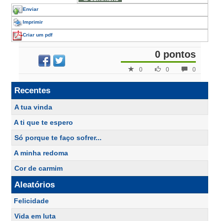
Enviar
Imprimir
Criar um pdf
0 pontos
0
0
0
Recentes
A tua vinda
A ti que te espero
Só porque te faço sofrer...
A minha redoma
Cor de carmim
Aleatórios
Felicidade
Vida em luta