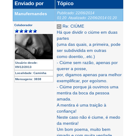
Enviado por
Tópico
Publicado:
22/06/2014
Manufernandes
01:20
Atualizado:
22/06/2014 01:20
Colaborador
Re: CIÚME
Há que dividir o ciúme em duas
partes
(uma das quais, a primeira, pode
ser subdividida em outras
como doentio,..etc.)
- Ciúme sem razão, apenas por
Usuário desde:
09/12/2013
querer a posse,
Localidade:
Caminha
por, digamos apenas para melhor
Mensagens:
3838
exemplificar, por egoísmo.
- Ciúme porque já ouvimos uma
mentira da boca da pessoa
amada.
A mentira é uma traição à
confiança!
Neste caso não é ciume, é medo
da mentira!
Um bom poema, muito bem
rimado e com muita verdade