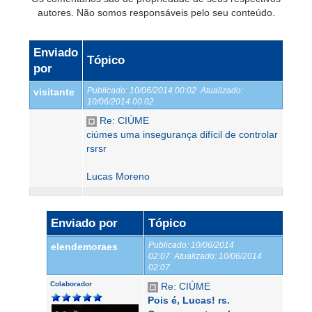
autores. Não somos responsáveis pelo seu conteúdo.
Enviado
Tópico
por
Publicado:
10/06/2014 00:02
Atualizado:
visitante
10/06/2014 00:02
Re: CIÚME
ciúmes uma insegurança difícil de controlar
rsrsr
Lucas Moreno
Enviado por
Tópico
Publicado:
10/06/2014
elendemoraes
02:07
Atualizado:
10/06/2014
02:07
Colaborador
Re: CIÚME
Pois é, Lucas! rs.