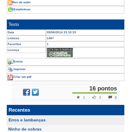
Rss do autor
Estatísticas
Texto
Data
09/06/2014 23:10:19
Leituras
1467
Favoritos
1
Licença
Enviar
Imprimir
Criar um pdf
16 pontos
1
3
6
Recentes
Erros e lambanças
Ninho de cobras