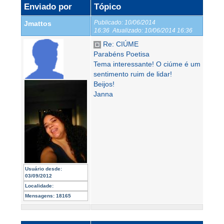
Enviado por
Tópico
Publicado:
10/06/2014
Jmattos
16:36
Atualizado:
10/06/2014 16:36
Re: CIÚME
Parabéns Poetisa
Tema interessante! O ciúme é um
sentimento ruim de lidar!
Beijos!
Janna
Usuário desde:
03/09/2012
Localidade:
Mensagens:
18165