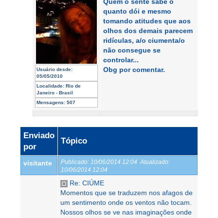
Quem o sente sabe o
quanto dói e mesmo
tomando atitudes que aos
olhos dos demais parecem
ridículas, a/o ciumenta/o
não consegue se
controlar...
Obg por comentar.
Usuário desde:
05/05/2010
Localidade:
Rio de
Janeiro - Brasil
Mensagens:
507
Enviado
Tópico
por
Publicado:
10/06/2014 12:04
Atualizado:
visitante
10/06/2014 12:04
Re: CIÚME
Momentos que se traduzem nos afagos de
um sentimento onde os ventos não tocam.
Nossos olhos se ve nas imaginações onde