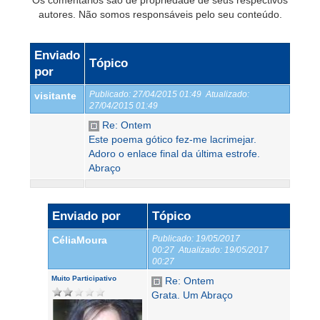
Os comentários são de propriedade de seus respectivos
autores. Não somos responsáveis pelo seu conteúdo.
Enviado
Tópico
por
Publicado:
27/04/2015 01:49
Atualizado:
visitante
27/04/2015 01:49
Re: Ontem
Este poema gótico fez-me lacrimejar.
Adoro o enlace final da última estrofe.
Abraço
Enviado por
Tópico
Publicado:
19/05/2017
CéliaMoura
00:27
Atualizado:
19/05/2017
00:27
Muito Participativo
Re: Ontem
Grata. Um Abraço