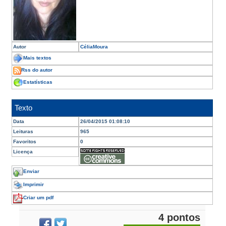
Autor
CéliaMoura
Mais textos
Rss do autor
Estatísticas
Texto
Data
26/04/2015 01:08:10
Leituras
965
Favoritos
0
Licença
Enviar
Imprimir
Criar um pdf
4 pontos