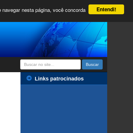
Entendi!
 e navegar nesta página, você concorda
Buscar
Links patrocinados