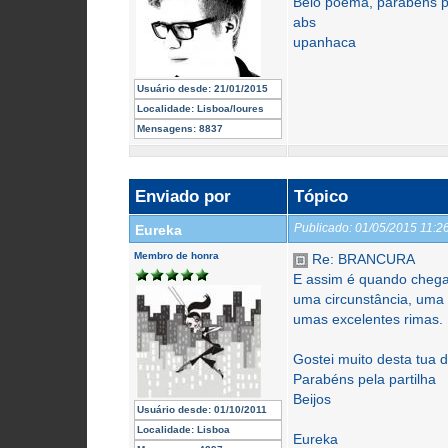
Belo poema, parabéns p
abs
upanhaca
Usuário desde:
21/01/2015
Localidade:
Lisboa/loures
Mensagens:
8837
Enviado por
Tópico
Publicado:
01/05/2015 11:
Eureka
Membro de honra
Re: BRANCURA
E assim é quando chegas
uma circunstância, uma
umas excelentes rimas.
Gostei muito desta tua 
Parabéns pela partilha
Beijos
Usuário desde:
01/10/2011
Localidade:
Lisboa
Eureka