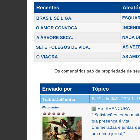
Recentes
Aleató
ESQUAR
BRASIL SE LIGA.
INCÊND
O AMOR CONVOCA.
NADA D
A ÁRVORE SECA.
AS VEZ
SETE FÔLEGOS DE VIDA.
AS AMI
O VIAGRA
Os comentários são de propriedade de seu
Enviado por
Tópico
Publicado:
30/04/2015 14:
TrabisDeMentia
Webmaster
Re: BRANCURA
" Satisfações tenho mui
tua presença é vital,
Enumeradas e juntas da
um ótimo jornal,"