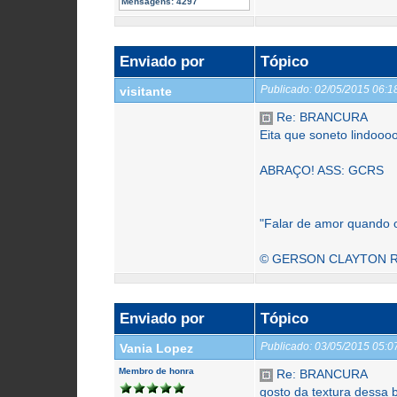
Mensagens:
4297
Enviado por
Tópico
Publicado:
02/05/2015 06:
visitante
Re: BRANCURA
Eita que soneto lindooo
ABRAÇO! ASS: GCRS
"Falar de amor quando o
© GERSON CLAYTON RO
Enviado por
Tópico
Publicado:
03/05/2015 05:
Vania Lopez
Membro de honra
Re: BRANCURA
gosto da textura dessa b