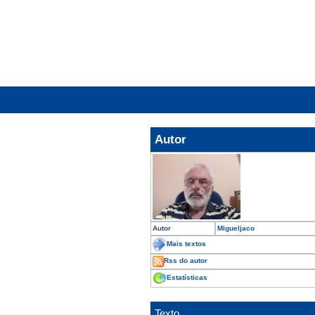
Autor
Autor
Migueljaco
Mais textos
Rss do autor
Estatísticas
Texto