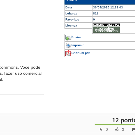
Data
30/04/2015 12:31:03
Leituras
811
Favoritos
0
Licença
Enviar
Imprimir
Criar um pdf
e Commons. Você pode
das, fazer uso comercial
l.
12 pont
0
3