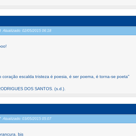
18
Atualizado:
02/05/2015 06:18
ooo!
 coração escalda tristeza é poesia, é ser poema, é torna-se poeta"
DRIGUES DOS SANTOS. (s.d.).
07
Atualizado:
03/05/2015 05:07
rancura. bjs