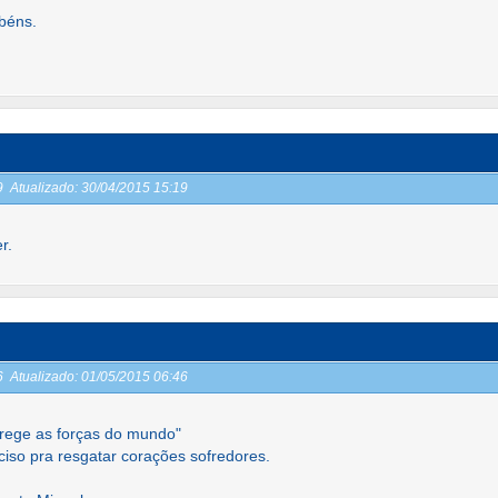
béns.
19
Atualizado:
30/04/2015 15:19
r.
46
Atualizado:
01/05/2015 06:46
rege as forças do mundo"
iso pra resgatar corações sofredores.