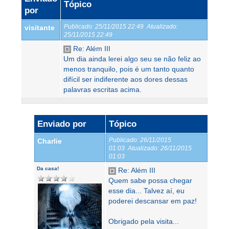
Tópico
por
Publicado:
25/11/2015 22:49
Atualizado:
visitante
25/11/2015 22:49
Re: Além III
Um dia ainda lerei algo seu se não feliz ao
menos tranquilo, pois é um tanto quanto
difícil ser indiferente aos dores dessas
palavras escritas acima.
Enviado por
Tópico
Publicado:
26/11/2015
Charlie
01:03
Atualizado:
26/11/2015
01:03
Da casa!
Re: Além III
Quem sabe possa chegar
esse dia... Talvez aí, eu
poderei descansar em paz!
Obrigado pela visita...