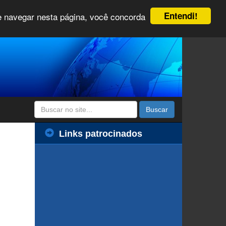
Entendi!
 e navegar nesta página, você concorda
Buscar
Links patrocinados