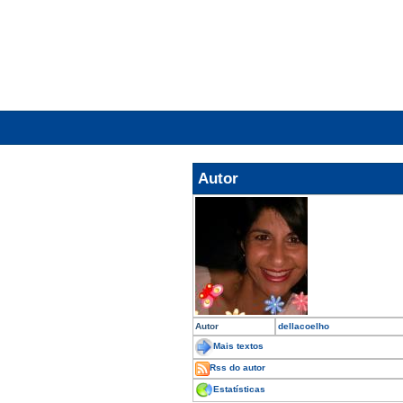
Autor
Autor
dellacoelho
Mais textos
Rss do autor
Estatísticas