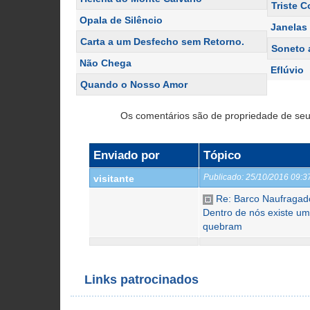
Triste 
Opala de Silêncio
Janelas 
Carta a um Desfecho sem Retorno.
Soneto 
Não Chega
Eflúvio
Quando o Nosso Amor
Os comentários são de propriedade de seu
Enviado por
Tópico
Publicado:
25/10/2016 09:
visitante
Re: Barco Naufragad
Dentro de nós existe um
quebram
Links patrocinados