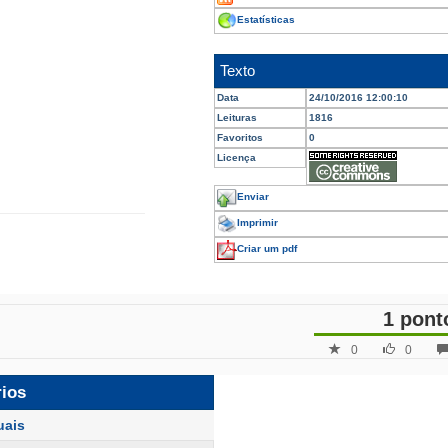
Estatísticas
Texto
Data
24/10/2016 12:00:10
Leituras
1816
Favoritos
0
Licença
Enviar
Imprimir
Criar um pdf
1 pont
0
0
rios
uais