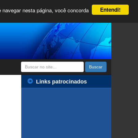
Entendi!
 e navegar nesta página, você concorda
Buscar
Links patrocinados