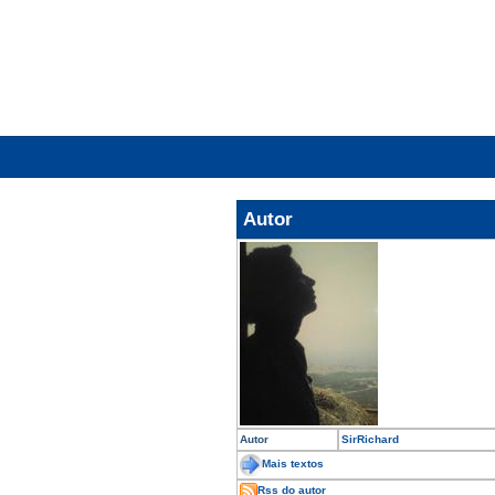
Autor
Autor
SirRichard
Mais textos
Rss do autor