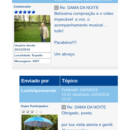
Colaborador
Re: DAMA DA NOITE
Belíssima composição e o vídeo
impecável: a voz, o
acompanhamento musical…
tudo!
Parabéns!!!!
Usuário desde:
26/12/2016
Um abraço.
Localidade:
España
Mensagens:
3097
Enviado por
Tópico
Publicado:
16/03/2018
Luizfeliperezende
13:33
Atualizado:
16/03/2018
13:33
Super Participativo
Re: DAMA DA NOITE
Obrigado, poeta;
por tua visita atenta e gentil.