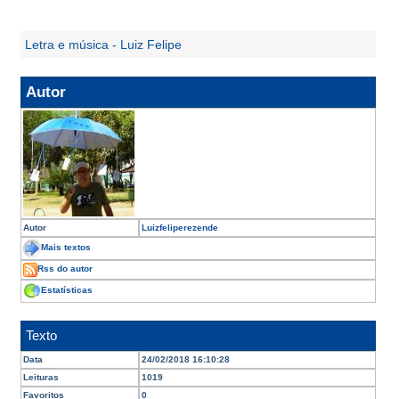
Letra e música - Luiz Felipe
Autor
Autor
Luizfeliperezende
Mais textos
Rss do autor
Estatísticas
Texto
Data
24/02/2018 16:10:28
Leituras
1019
Favoritos
0