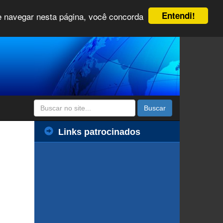
Entendi!
 e navegar nesta página, você concorda
Buscar
Links patrocinados