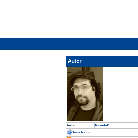
Autor
Autor
RicardoC
Mais textos