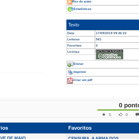
Rss do autor
Estatísticas
Texto
Data
17/09/2019 09:46:22
Leituras
561
Favoritos
0
Licença
Enviar
Imprimir
Criar um pdf
0 pont
0
0
rios
Favoritos
VE DE MAIO
CENSURA, A ARMA DOS