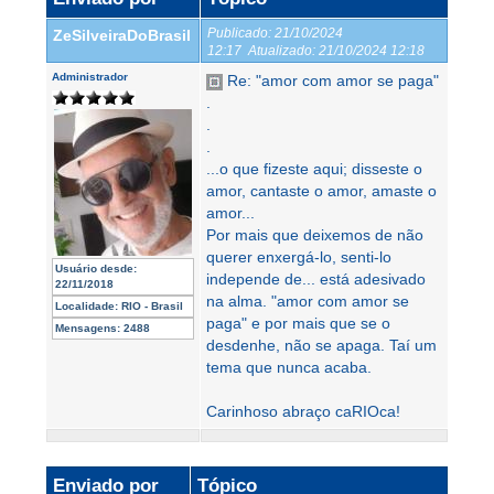
Publicado:
21/10/2024
ZeSilveiraDoBrasil
12:17
Atualizado:
21/10/2024 12:18
Administrador
Re: "amor com amor se paga"
.
.
.
...o que fizeste aqui; disseste o
amor, cantaste o amor, amaste o
amor...
Por mais que deixemos de não
querer enxergá-lo, senti-lo
Usuário desde:
independe de... está adesivado
22/11/2018
na alma. "amor com amor se
Localidade:
RIO - Brasil
paga" e por mais que se o
Mensagens:
2488
desdenhe, não se apaga. Taí um
tema que nunca acaba.
Carinhoso abraço caRIOca!
Enviado por
Tópico