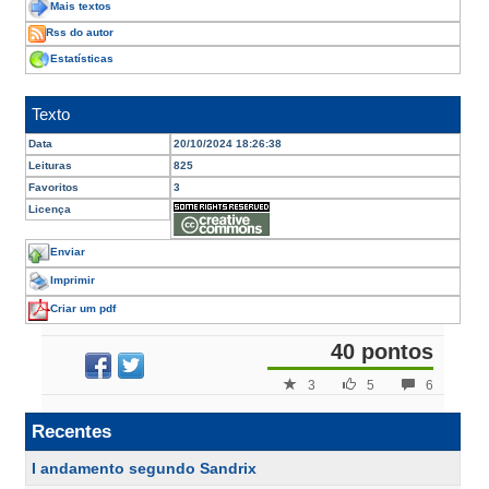
Mais textos
Rss do autor
Estatísticas
Texto
Data
20/10/2024 18:26:38
Leituras
825
Favoritos
3
Licença
Enviar
Imprimir
Criar um pdf
40 pontos
3
5
6
Recentes
I andamento segundo Sandrix