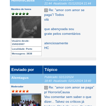
HorrorisCausa
21:44
Atualizado:
01/12/2024 21:44
Membro de honra
Re: "amor com amor se
paga"/ Todos
olá
que abençoada sou
grate pelos comentários
Usuário desde:
atenciosamente
15/02/2007
HC
Localidade:
Porto
Mensagens:
3838
Enviado por
Tópico
Publicado:
02/12/2024
Alemtagus
18:40
Atualizado:
02/12/2024 18:40
Moderador
Re: "amor com amor se paga"
p/ HorrorisCausa
Vou comentar sem saber o que
dizer... Talvez os críticos já