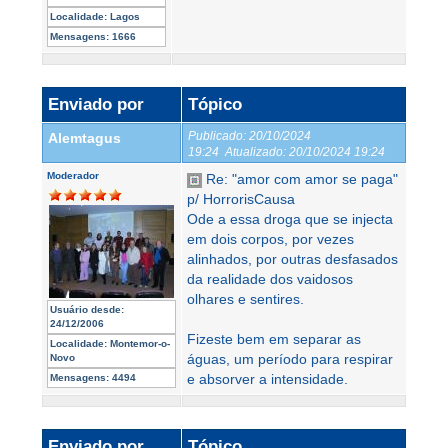
Localidade:
Lagos
Mensagens:
1666
Enviado por
Tópico
Publicado:
20/10/2024
Alemtagus
19:24
Atualizado:
20/10/2024 19:24
Moderador
Re: "amor com amor se paga"
p/ HorrorisCausa
Ode a essa droga que se injecta
em dois corpos, por vezes
alinhados, por outras desfasados
da realidade dos vaidosos
olhares e sentires.
Usuário desde:
24/12/2006
Fizeste bem em separar as
Localidade:
Montemor-o-
águas, um período para respirar
Novo
e absorver a intensidade.
Mensagens:
4494
Enviado por
Tópico