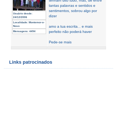
tenham dito tudo, mas, de entre
tantas palavras e sentidos e
sentimentos, sobrou algo por
Usuário desde:
dizer
24/12/2006
Localidade:
Montemor-o-
amo a tua escrita... e mais
Novo
perfeito não poderá haver
Mensagens:
4494
Pede-se mais
Links patrocinados