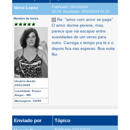
Publicado:
29/10/2024
Vania Lopez
02:19
Atualizado:
29/10/2024 02:19
Membro de honra
Re: "amor com amor se paga"
O amor dorme perene, mas,
parece que vai escapar entre
suavidades de um verso para
outro. Carrega o tempo pra lá e o
depois fica nas esperas. Boa noite
flor.
Usuário desde:
25/01/2009
Localidade:
Pouso
Alegre - MG
Mensagens:
19295
Enviado por
Tópico
Publicado:
01/12/2024