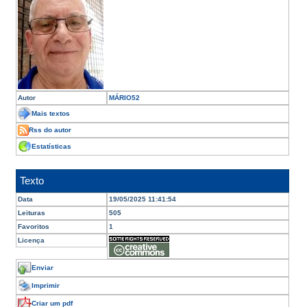
Autor
MÁRIO52
Mais textos
Rss do autor
Estatísticas
Texto
Data
19/05/2025 11:41:54
Leituras
505
Favoritos
1
Licença
Enviar
Imprimir
Criar um pdf