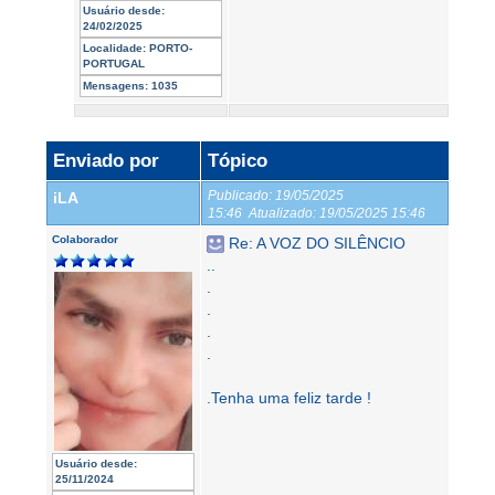
Usuário desde:
24/02/2025
Localidade:
PORTO-
PORTUGAL
Mensagens:
1035
Enviado por
Tópico
Publicado:
19/05/2025
iLA
15:46
Atualizado:
19/05/2025 15:46
Colaborador
Re: A VOZ DO SILÊNCIO
..
.
.
.
.
.Tenha uma feliz tarde !
Usuário desde:
25/11/2024