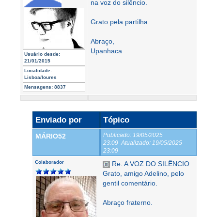
na voz do silêncio.
Grato pela partilha.
Abraço,
Upanhaca
Usuário desde:
21/01/2015
Localidade:
Lisboa/loures
Mensagens:
8837
Enviado por
Tópico
Publicado:
19/05/2025
MÁRIO52
23:09
Atualizado:
19/05/2025
23:09
Colaborador
Re: A VOZ DO SILÊNCIO
Grato, amigo Adelino, pelo
gentil comentário.
Abraço fraterno.