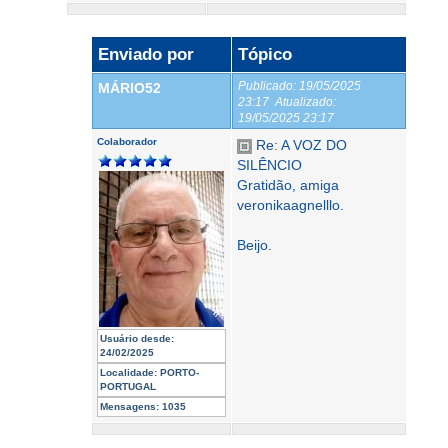
Enviado por
Tópico
Publicado:
19/05/2025
MÁRIO52
23:17
Atualizado:
19/05/2025 23:17
Colaborador
Re: A VOZ DO
SILÊNCIO
Gratidão, amiga
veronikaagnelllo.
Beijo.
Usuário desde:
24/02/2025
Localidade:
PORTO-
PORTUGAL
Mensagens:
1035