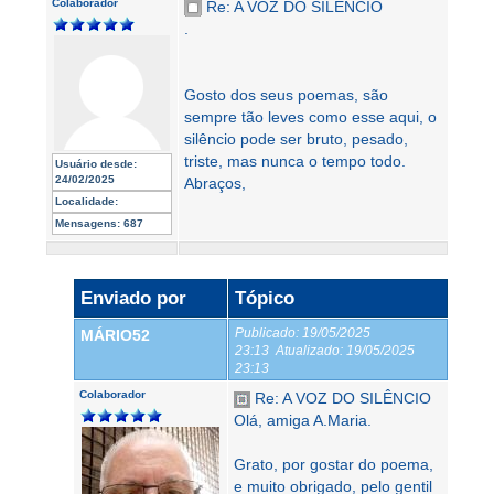
Colaborador
Re: A VOZ DO SILÊNCIO
.
Gosto dos seus poemas, são
sempre tão leves como esse aqui, o
silêncio pode ser bruto, pesado,
triste, mas nunca o tempo todo.
Usuário desde:
24/02/2025
Abraços,
Localidade:
Mensagens:
687
Enviado por
Tópico
Publicado:
19/05/2025
MÁRIO52
23:13
Atualizado:
19/05/2025
23:13
Colaborador
Re: A VOZ DO SILÊNCIO
Olá, amiga A.Maria.
Grato, por gostar do poema,
e muito obrigado, pelo gentil