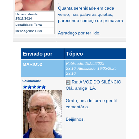
.
Quanta serenidade em cada
verso, nas palavras quietas,
Usuário desde:
25/11/2024
parecendo começo de primavera.
Localidade:
Terra
Mensagens:
1209
Agradeço por ter lido.
Enviado por
Tópico
Publicado:
19/05/2025
MÁRIO52
23:10
Atualizado:
19/05/2025
23:10
Colaborador
Re: A VOZ DO SILÊNCIO
Olá, amiga ILA,
Grato, pela leitura e gentil
comentário.
Beijinhos.