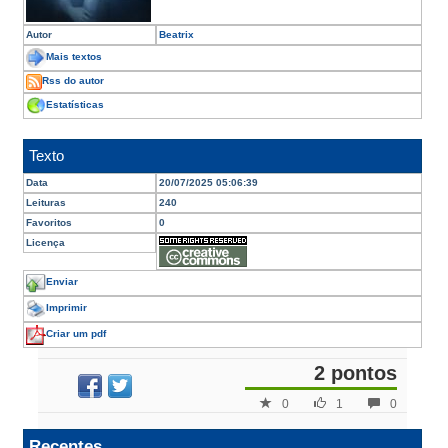
Autor
Beatrix
Mais textos
Rss do autor
Estatísticas
Texto
Data
20/07/2025 05:06:39
Leituras
240
Favoritos
0
Licença
Enviar
Imprimir
Criar um pdf
2 pontos
0
1
0
Recentes