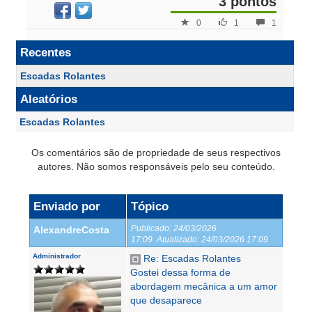
3 pontos
0
1
1
Recentes
Escadas Rolantes
Aleatórios
Escadas Rolantes
Os comentários são de propriedade de seus respectivos
autores. Não somos responsáveis pelo seu conteúdo.
Enviado por
Tópico
Publicado:
24/03/2026
AlexandreCosta
17:09
Atualizado:
24/03/2026 17:09
Administrador
Re: Escadas Rolantes
Gostei dessa forma de
abordagem mecânica a um amor
que desaparece