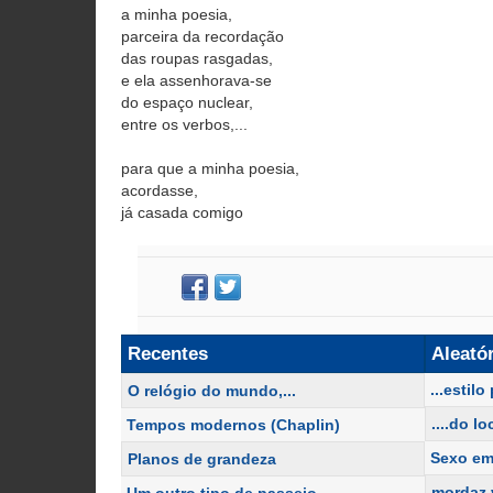
a minha poesia,
parceira da recordação
das roupas rasgadas,
e ela assenhorava-se
do espaço nuclear,
entre os verbos,...
para que a minha poesia,
acordasse,
já casada comigo
Recentes
Aleató
...estil
O relógio do mundo,...
....do l
Tempos modernos (Chaplin)
Sexo em
Planos de grandeza
mordaz 
Um outro tipo de passeio