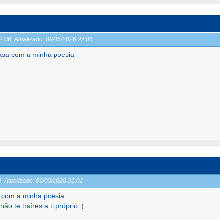
22:06
Atualizado:
09/05/2026 22:06
asa com a minha poesia
02
Atualizado:
09/05/2026 21:02
 com a minha poesia
ão te traíres a ti próprio :)