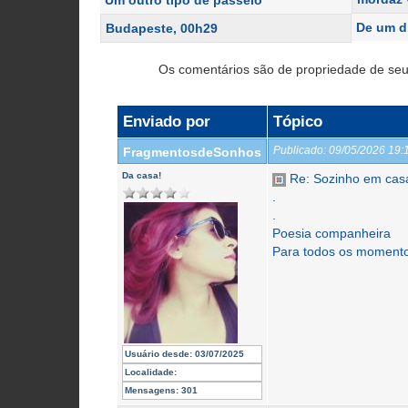
De um di
Budapeste, 00h29
Os comentários são de propriedade de seu
Enviado por
Tópico
Publicado:
09/05/2026 19
FragmentosdeSonhos
Da casa!
Re: Sozinho em cas
.
.
Poesia companheira
Para todos os momento
Usuário desde:
03/07/2025
Localidade:
Mensagens:
301