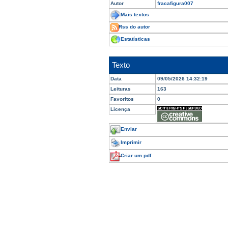
Autor
fracafigura007
Mais textos
Rss do autor
Estatísticas
Texto
Data
09/05/2026 14:32:19
Leituras
163
Favoritos
0
Licença
Enviar
Imprimir
Criar um pdf