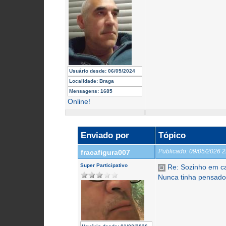
Usuário desde:
06/05/2024
Localidade:
Braga
Mensagens:
1685
Online!
Enviado por
Tópico
Publicado:
09/05/2026 
fracafigura007
Super Participativo
Re: Sozinho em c
Nunca tinha pensado