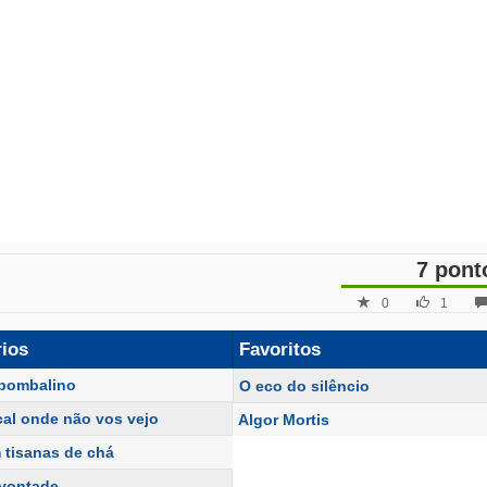
7 pont
0
1
rios
Favoritos
o pombalino
O eco do silêncio
ocal onde não vos vejo
Algor Mortis
 tisanas de chá
vontade