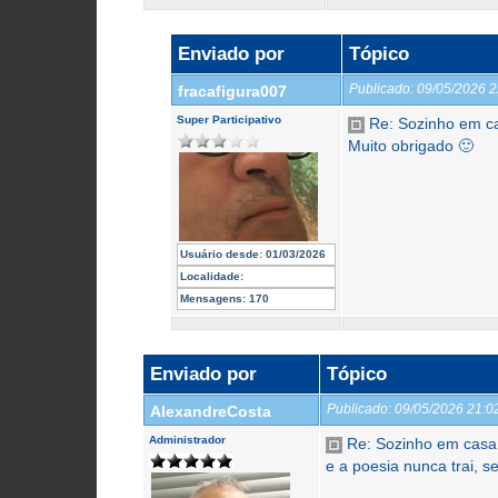
Enviado por
Tópico
Publicado:
09/05/2026 
fracafigura007
Super Participativo
Re: Sozinho em c
Muito obrigado 🙂
Usuário desde:
01/03/2026
Localidade:
Mensagens:
170
Enviado por
Tópico
Publicado:
09/05/2026 21:
AlexandreCosta
Administrador
Re: Sozinho em casa
e a poesia nunca trai, sen