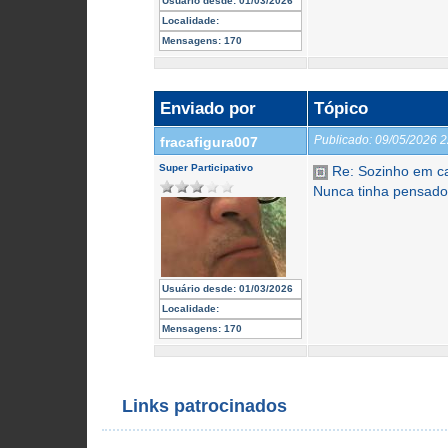
Usuário desde:
01/03/2026
Localidade:
Mensagens:
170
Enviado por
Tópico
Publicado:
09/05/2026 
fracafigura007
Super Participativo
Re: Sozinho em c
Nunca tinha pensado
Usuário desde:
01/03/2026
Localidade:
Mensagens:
170
Links patrocinados