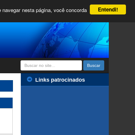
Entendi!
 e navegar nesta página, você concorda
Buscar
Links patrocinados