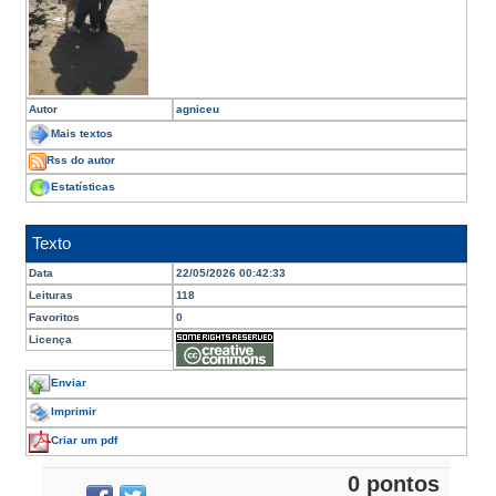
Autor
agniceu
Mais textos
Rss do autor
Estatísticas
Texto
Data
22/05/2026 00:42:33
Leituras
118
Favoritos
0
Licença
Enviar
Imprimir
Criar um pdf
0 pontos