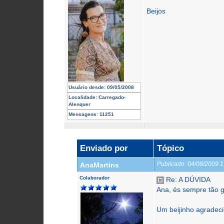
Beijos
Usuário desde:
09/05/2008
Localidade:
Carregado-
Alenquer
Mensagens:
11251
Enviado por
Tópico
Publicado:
04/08/2009 
AnaMartins
Colaborador
Re: A DÚVIDA
Ana, és sempre tão g
Um beijinho agradeci