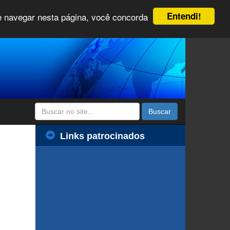
Entendi!
 e navegar nesta página, você concorda
Buscar
Links patrocinados