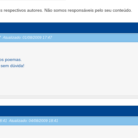
s respectivos autores. Não somos responsáveis pelo seu conteúdo.
47
Atualizado:
01/08/2009 17:47
aos poemas.
, sem dúvida!
18:41
Atualizado:
04/08/2009 18:41