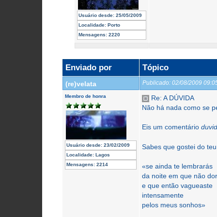
Usuário desde:
25/05/2009
Localidade:
Porto
Mensagens:
2220
Enviado por
Tópico
Publicado:
02/08/2009 09:
(re)velata
Membro de honra
Re: A DÚVIDA
Não há nada como se pe
Eis um comentário
duvi
Usuário desde:
23/02/2009
Sabes que gostei do teu
Localidade:
Lagos
Mensagens:
2214
«se ainda te lembrarás
da noite em que não do
e que então vagueaste
intensamente
pelos meus sonhos»