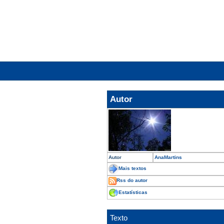
Autor
Autor
AnaMartins
Mais textos
Rss do autor
Estatísticas
Texto