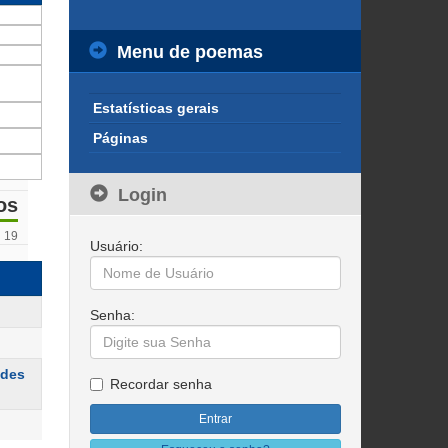
Menu de poemas
Estatísticas gerais
Páginas
Login
os
19
Usuário:
Senha:
ndes
Recordar senha