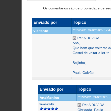
Os comentários são de propriedade de seu
Enviado por
Tópico
Publicado:
01/08/2009 17:
visitante
Re: A DÚVIDA
Ana,
Que bom que voltaste 
Gostei de voltar a ler-te
Beijinho,
Paulo Galvão
Enviado por
Tópico
Publicado:
04/08/2009 
AnaMartins
Colaborador
Re: A DÚVIDA
Obrigada, Paulo.