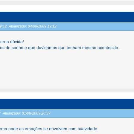
19:12
Atualizado:
04/08/2009 19:12
erna dúvida!
tos de sonho e que duvidamos que tenham mesmo acontecido...
37
Atualizado:
01/08/2009 20:37
ma onde as emoções se envolvem com suavidade.