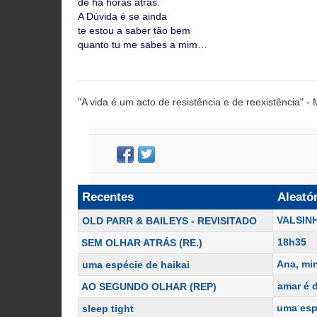
de há horas atrás.
A Dúvida é se ainda
te estou a saber tão bem
quanto tu me sabes a mim…
"A vida é um acto de resistência e de reexistência" -
Recentes
Aleató
VALSIN
OLD PARR & BAILEYS - REVISITADO
18h35
SEM OLHAR ATRÁS (RE.)
Ana, mi
uma espécie de haikai
amar é d
AO SEGUNDO OLHAR (REP)
uma esp
sleep tight