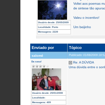
Voltei aos poemas ma
de sintese tão apura
Valeu o incentivo!
Usuário desde:
25/05/2009
Um beijinho
Localidade:
Porto
Mensagens:
2220
Enviado por
Tópico
Publicado:
01/08/2009 18:
salomé
Da casa!
Re: A DÚVIDA
Uma dúvida entre o sonh
Usuário desde:
25/01/2008
Localidade:
Mensagens:
409