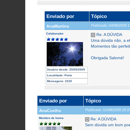
Enviado por
Tópico
Publicado:
04/08/2009 
AnaMartins
Colaborador
Re: A DÚVIDA
Uma dúvida não, a et
Momentos tão perfei
Obrigada Salomé!
Usuário desde:
25/05/2009
Localidade:
Porto
Mensagens:
2220
Enviado por
Tópico
Publicado:
01/08/2009 20:
AnaCoelho
Membro de honra
Re: A DÚVIDA
Sem dúvida um bom poe