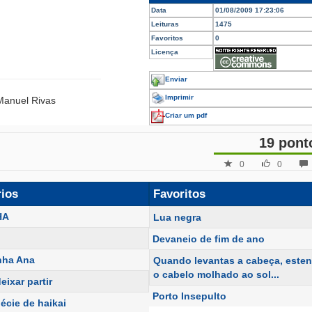
Data
01/08/2009 17:23:06
Leituras
1475
Favoritos
0
Licença
Enviar
Imprimir
 Manuel Rivas
Criar um pdf
19 pont
0
0
rios
Favoritos
HA
Lua negra
Devaneio de fim de ano
nha Ana
Quando levantas a cabeça, este
o cabelo molhado ao sol...
eixar partir
Porto Insepulto
écie de haikai