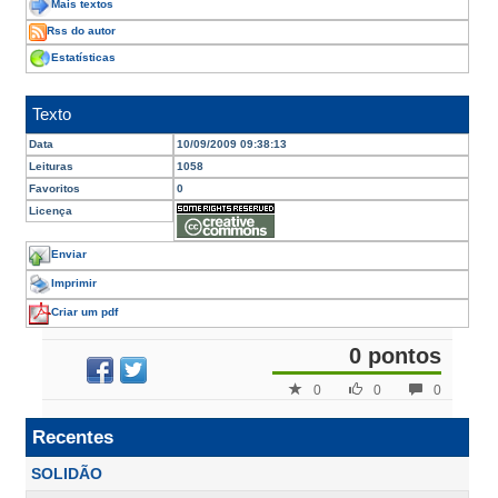
Mais textos
Rss do autor
Estatísticas
Texto
Data
10/09/2009 09:38:13
Leituras
1058
Favoritos
0
Licença
Enviar
Imprimir
Criar um pdf
0 pontos
0
0
0
Recentes
SOLIDÃO