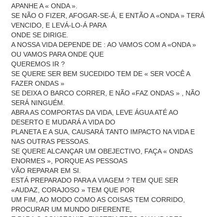
APANHE A « ONDA ».
SE NÃO O FIZER, AFOGAR-SE-Á, E ENTÃO A «ONDA » TERÁ
VENCIDO, E LEVÁ-LO-Á PARA
ONDE SE DIRIGE.
A NOSSA VIDA DEPENDE DE : AO VAMOS COM A «ONDA »
OU VAMOS PARA ONDE QUE
QUEREMOS IR ?
SE QUERE SER BEM SUCEDIDO TEM DE « SER VOCÊ A
FAZER ONDAS »
SE DEIXA O BARCO CORRER, E NÃO «FAZ ONDAS » , NÃO
SERÁ NINGUÉM.
ABRA AS COMPORTAS DA VIDA, LEVE ÁGUA ATÉ AO
DESERTO E MUDARÁ A VIDA DO
PLANETA E A SUA, CAUSARÁ TANTO IMPACTO NA VIDA E
NAS OUTRAS PESSOAS.
SE QUERE ALCANÇAR UM OBEJECTIVO, FAÇA « ONDAS
ENORMES », PORQUE AS PESSOAS
VÃO REPARAR EM SI.
ESTÁ PREPARADO PARA A VIAGEM ? TEM QUE SER
«AUDAZ, CORAJOSO » TEM QUE POR
UM FIM, AO MODO COMO AS COISAS TEM CORRIDO,
PROCURAR UM MUNDO DIFERENTE,