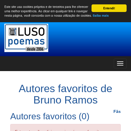
Este site usa cookies próprios e de terceiros para lhe oferecer
Entendi!
uma melhor experiência. Ao clicar em qualquer link e navegar
nesta página, você concorda com a nossa utilização de cookies.
Saiba mais
Autores favoritos de
Bruno Ramos
Fãs
Autores favoritos (0)