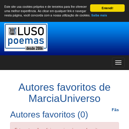
Este site usa cookies próprios e de terceiros para lhe oferecer
Entendi!
uma melhor experiência. Ao clicar em qualquer link e navegar
nesta página, você concorda com a nossa utilização de cookies.
Saiba mais
Autores favoritos de
MarciaUniverso
Fãs
Autores favoritos (0)