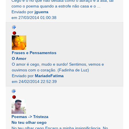
Cego é o nó que não desata como o abraço e a asa, tal
como o poema quando a estrofe não casa e o ...
Enviado por
jguerra
em 27/03/2014 01:00:38
Frases e Pensamentos
O Amor
O amor é cego, mudo e surdo! Sentimos, vemos e
ouvimos com o coração. (Fadinha de Luz)
Enviado por
MariadeFatima
em 24/02/2014 22:52:39
Poemas -> Tristeza
No teu olhar cego
No teu olhar cego Encaro a minha insignificância, No