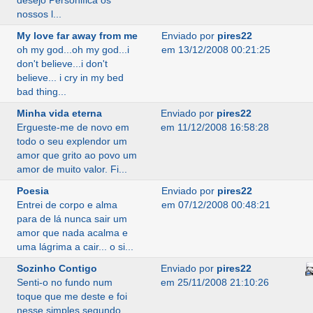
desejo Personifica os
nossos l...
My love far away from me
Enviado por
pires22
oh my god...oh my god...i
em 13/12/2008 00:21:25
don't believe...i don't
believe... i cry in my bed
bad thing...
Minha vida eterna
Enviado por
pires22
Ergueste-me de novo em
em 11/12/2008 16:58:28
todo o seu explendor um
amor que grito ao povo um
amor de muito valor. Fi...
Poesia
Enviado por
pires22
Entrei de corpo e alma
em 07/12/2008 00:48:21
para de lá nunca sair um
amor que nada acalma e
uma lágrima a cair... o si...
Sozinho Contigo
Enviado por
pires22
Senti-o no fundo num
em 25/11/2008 21:10:26
toque que me deste e foi
nesse simples segundo