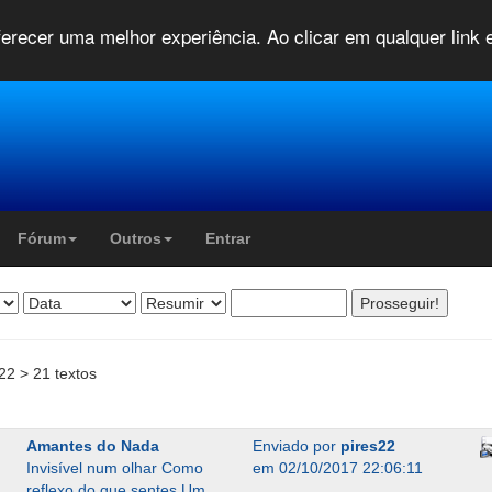
oferecer uma melhor experiência. Ao clicar em qualquer link
Fórum
Outros
Entrar
22 > 21 textos
Amantes do Nada
Enviado por
pires22
Invisível num olhar Como
em 02/10/2017 22:06:11
reflexo do que sentes Um