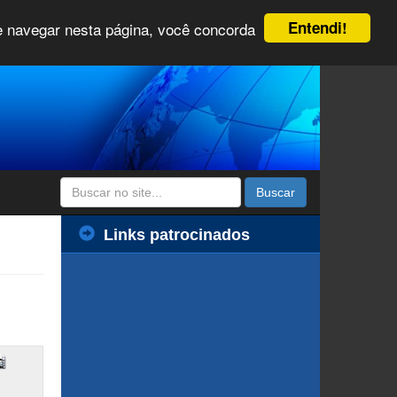
Entendi!
 e navegar nesta página, você concorda
Buscar
Links patrocinados