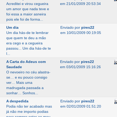
Acreditei e virou cegueira
em 21/01/2009 20:53:34
um amor que nada teve e
foi essa a maior asneira
pois ele foi de forma...
Um dia
Enviado por
pires22
Um dia hás-de te lembrar
em 10/01/2009 00:19:05
que quem te deu a mão
era cego e a cegueira
passou... Um dia hás-de te
l...
A Carta do Adeus com
Enviado por
pires22
Saudade
em 03/01/2009 15:16:26
O nevoeiro no céu alastra-
se… e eu pouco consigo
ver… Mais uma
madrugada passada a
sonhar… Sonhos...
A despedida
Enviado por
pires22
Podia não ter acabado mas
em 02/01/2009 01:51:20
já não me importo podias
para sempre estar ao meu