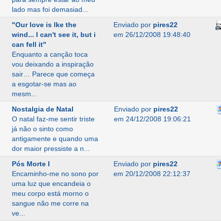
lado mas foi demasiad...
"Our love is lke the
Enviado por
pires22
wind... I can't see it, but i
em 26/12/2008 19:48:40
can fell it"
Enquanto a canção toca
vou deixando a inspiração
sair… Parece que começa
a esgotar-se mas ao
mesm...
Nostalgia de Natal
Enviado por
pires22
O natal faz-me sentir triste
em 24/12/2008 19:06:21
já não o sinto como
antigamente e quando uma
dor maior pressiste a n...
Pós Morte I
Enviado por
pires22
Encaminho-me no sono por
em 20/12/2008 22:12:37
uma luz que encandeia o
meu corpo está morno o
sangue não me corre na
ve...