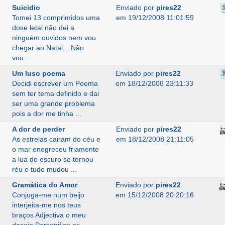
Suicidio
Enviado por
pires22
Tomei 13 comprimidos uma
em 19/12/2008 11:01:59
dose letal não dei a
ninguém ouvidos nem vou
chegar ao Natal... Não
vou...
Um luso poema
Enviado por
pires22
Decidi escrever um Poema
em 18/12/2008 23:11:33
sem ter tema definido e dai
ser uma grande problema
pois a dor me tinha ...
A dor de perder
Enviado por
pires22
As estrelas cairam do céu e
em 18/12/2008 21:11:05
o mar enegreceu friamente
a lua do escuro se tornou
réu e tudo mudou ...
Gramática do Amor
Enviado por
pires22
Conjuga-me num beijo
em 15/12/2008 20:20:16
interjeita-me nos teus
braços Adjectiva o meu