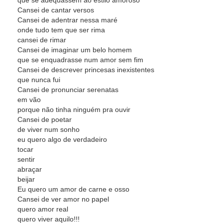
que se adequassem ao estilo amoroso
Cansei de cantar versos
Cansei de adentrar nessa maré
onde tudo tem que ser rima
cansei de rimar
Cansei de imaginar um belo homem
que se enquadrasse num amor sem fim
Cansei de descrever princesas inexistentes
que nunca fui
Cansei de pronunciar serenatas
em vão
porque não tinha ninguém pra ouvir
Cansei de poetar
de viver num sonho
eu quero algo de verdadeiro
tocar
sentir
abraçar
beijar
Eu quero um amor de carne e osso
Cansei de ver amor no papel
quero amor real
quero viver aquilo!!!