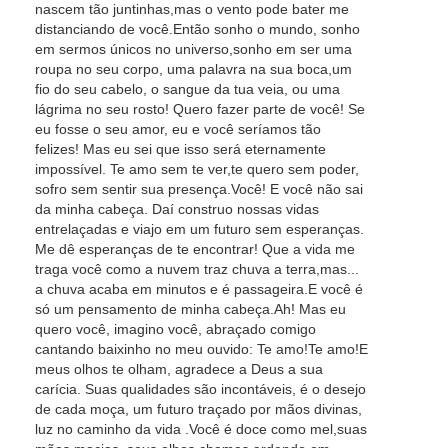
nascem tão juntinhas,mas o vento pode bater me
distanciando de você.Então sonho o mundo, sonho
em sermos únicos no universo,sonho em ser uma
roupa no seu corpo, uma palavra na sua boca,um
fio do seu cabelo, o sangue da tua veia, ou uma
lágrima no seu rosto! Quero fazer parte de você! Se
eu fosse o seu amor, eu e você seríamos tão
felizes! Mas eu sei que isso será eternamente
impossível. Te amo sem te ver,te quero sem poder,
sofro sem sentir sua presença.Você! E você não sai
da minha cabeça. Daí construo nossas vidas
entrelaçadas e viajo em um futuro sem esperanças.
Me dê esperanças de te encontrar! Que a vida me
traga você como a nuvem traz chuva a terra,mas...
a chuva acaba em minutos e é passageira.E você é
só um pensamento de minha cabeça.Ah! Mas eu
quero você, imagino você, abraçado comigo
cantando baixinho no meu ouvido: Te amo!Te amo!E
meus olhos te olham, agradece a Deus a sua
carícia. Suas qualidades são incontáveis, é o desejo
de cada moça, um futuro traçado por mãos divinas,
luz no caminho da vida .Você é doce como mel,suas