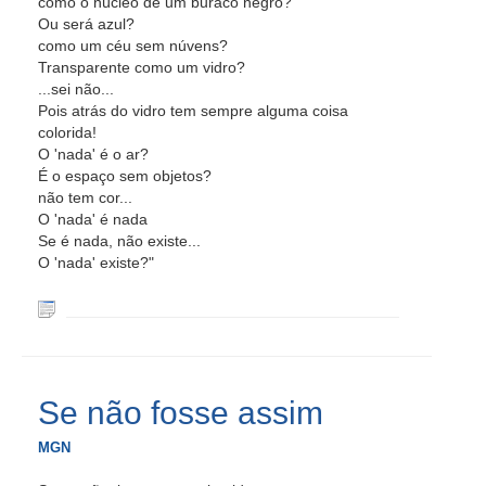
como o núcleo de um buraco negro?
Ou será azul?
como um céu sem núvens?
Transparente como um vidro?
...sei não...
Pois atrás do vidro tem sempre alguma coisa
colorida!
O 'nada' é o ar?
É o espaço sem objetos?
não tem cor...
O 'nada' é nada
Se é nada, não existe...
O 'nada' existe?"
Se não fosse assim
MGN