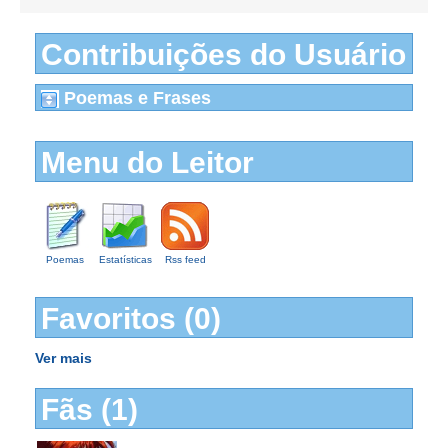
Contribuições do Usuário
Poemas e Frases
Menu do Leitor
Poemas
Estatísticas
Rss feed
Favoritos (0)
Ver mais
Fãs (1)