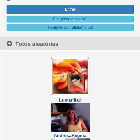
Esqueceu a senha?
Registre-se gratuitamente!
Fotos aleatórias
Lumarillac
AndresaRegina