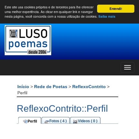
Este site usa cookies próprios e de terceiros para lhe oferecer
Entendi!
uma melhor experiência. Ao clicar em qualquer link e navegar
nesta página, você concorda com a nossa utilização de cookies.
Saiba mais
Início
>
Rede de Poetas
>
ReflexoContrito
>
Perfil
ReflexoContrito::Perfil
Fotos ( 4 )
Videos ( 0 )
Perfil