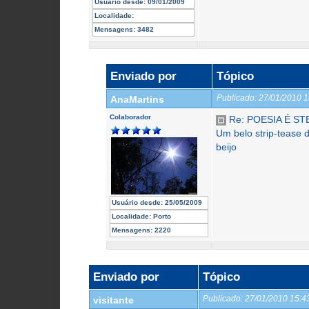
Usuário desde:
09/01/2009
Localidade:
Mensagens:
3482
Enviado por
Tópico
Publicado:
27/01/2010 
AnaMartins
Colaborador
Re: POESIA É ST
Um belo strip-tease 
beijo
Usuário desde:
25/05/2009
Localidade:
Porto
Mensagens:
2220
Enviado por
Tópico
Publicado:
27/01/2010 15:
visitante