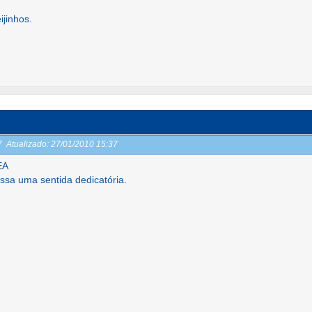
ijinhos.
37
Atualizado:
27/01/2010 15:37
EA
essa uma sentida dedicatória.