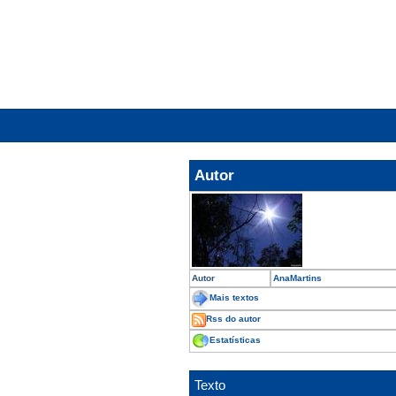
Autor
Autor
AnaMartins
Mais textos
Rss do autor
Estatísticas
Texto