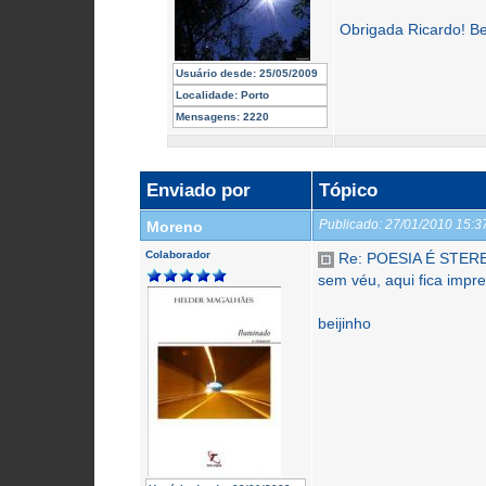
Obrigada Ricardo! Be
Usuário desde:
25/05/2009
Localidade:
Porto
Mensagens:
2220
Enviado por
Tópico
Publicado:
27/01/2010 15:
Moreno
Colaborador
Re: POESIA É STER
sem véu, aqui fica impr
beijinho