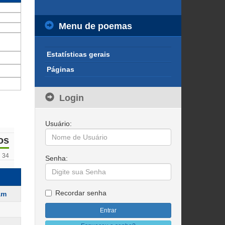
Menu de poemas
Estatísticas gerais
Páginas
Login
Usuário:
os
34
Senha:
Recordar senha
am