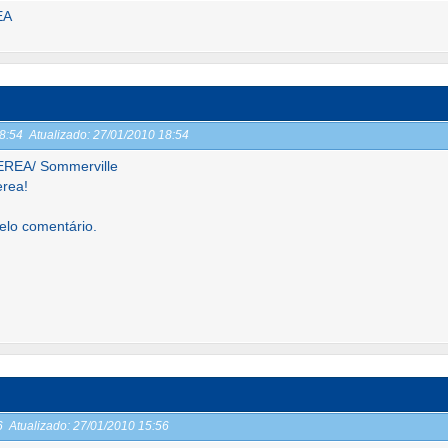
EA
18:54
Atualizado:
27/01/2010 18:54
REA/ Sommerville
erea!
pelo comentário.
56
Atualizado:
27/01/2010 15:56