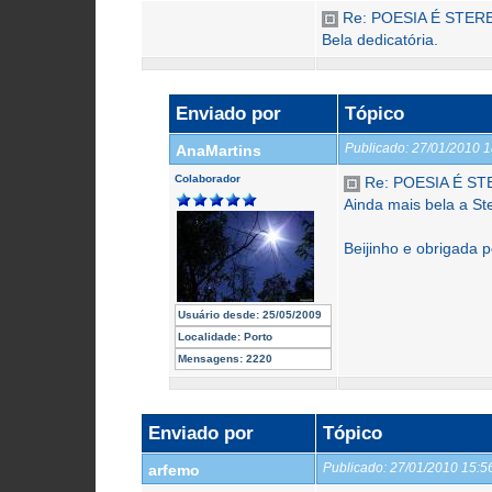
Re: POESIA É STER
Bela dedicatória.
Enviado por
Tópico
Publicado:
27/01/2010 
AnaMartins
Colaborador
Re: POESIA É STE
Ainda mais bela a St
Beijinho e obrigada 
Usuário desde:
25/05/2009
Localidade:
Porto
Mensagens:
2220
Enviado por
Tópico
Publicado:
27/01/2010 15:
arfemo