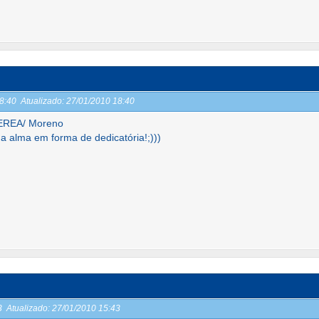
18:40
Atualizado:
27/01/2010 18:40
EREA/ Moreno
da alma em forma de dedicatória!;)))
43
Atualizado:
27/01/2010 15:43