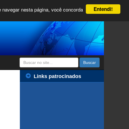
Entendi!
 e navegar nesta página, você concorda
Buscar
Links patrocinados