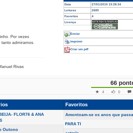
Data
27/01/2010 15:28:34
Leituras
2685
Favoritos
4
Licença
Enviar
nho. Por vezes
Imprimir
m tanto admiramos.
Criar um pdf
 Manuel Rivas
66 pont
4
0
rios
Favoritos
BEIJA- FLOR76 & ANA
Amontoam-se os anos que pass
S
PARA TI
o Outono