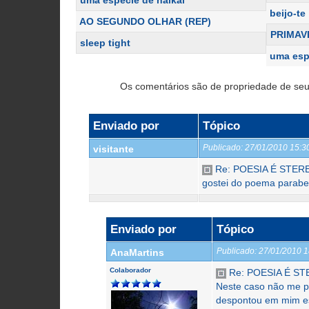
uma espécie de haikai
beijo-te
AO SEGUNDO OLHAR (REP)
PRIMAV
sleep tight
uma esp
Os comentários são de propriedade de seu
Enviado por
Tópico
Publicado:
27/01/2010 15:
visitante
Re: POESIA É STER
gostei do poema paraben
Enviado por
Tópico
Publicado:
27/01/2010 
AnaMartins
Colaborador
Re: POESIA É ST
Neste caso não me p
despontou em mim es