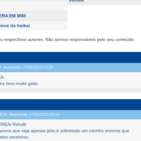
estrela
ERA EM MIM
écie de haikai
s respectivos autores. Não somos responsáveis pelo seu conteúdo.
30
Atualizado:
27/01/2010 15:30
EA
s tens muito geito
18:16
Atualizado:
27/01/2010 18:16
EREA/ Rxhulb
arece que seja apenas jeito,é sobretudo um carinho enorme que
tes versinhos.