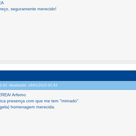
EA
reço, seguramente merecido!
01:43
Atualizado:
28/01/2010 01:43
EREA/ Arfemo
tica presença com que me tem "mimado".
ngela) homenagem merecida.