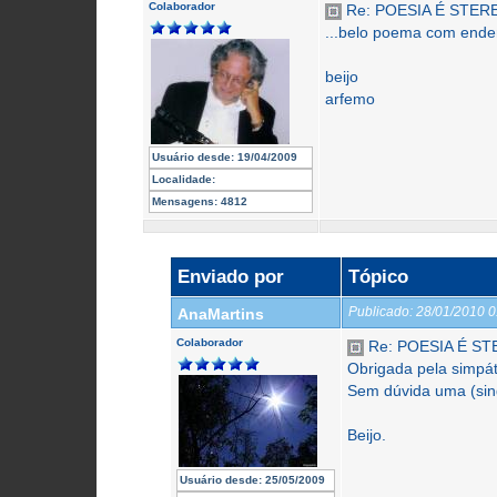
Colaborador
Re: POESIA É STER
...belo poema com ende
beijo
arfemo
Usuário desde:
19/04/2009
Localidade:
Mensagens:
4812
Enviado por
Tópico
Publicado:
28/01/2010 
AnaMartins
Colaborador
Re: POESIA É ST
Obrigada pela simpá
Sem dúvida uma (si
Beijo.
Usuário desde:
25/05/2009