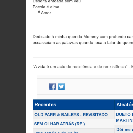
Desdita entoada sem véu
Poesia é alma
... É Amor.
Dedicado à minha querida Mommy com profundo cari
escasseiam as palavras quando toca a falar de que
"A vida é um acto de resistência e de reexistência" -
Recentes
Aleató
DUETO 
OLD PARR & BAILEYS - REVISITADO
MARTIN
SEM OLHAR ATRÁS (RE.)
Dói-me 