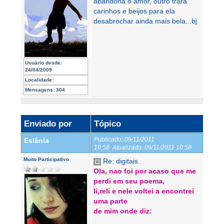
abandona o amor, outro trará
carinhos e beijos para ela
desabrochar ainda mais bela...bj
Usuário desde:
24/04/2009
Localidade:
Mensagens:
304
Enviado por
Tópico
Publicado:
09/11/2011
Eslânia
10:58
Atualizado:
09/11/2011 10:58
Muito Participativo
Re: digitais..
Ola, nao foi por acaso que me
perdi em seu poema,
li,reli e nele voltei a encontrei
uma parte
de mim onde diz: