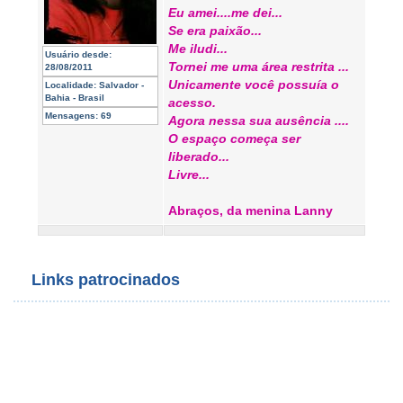
Eu amei....me dei...
Se era paixão...
Me iludi...
Usuário desde:
Tornei me uma área restrita ...
28/08/2011
Unicamente você possuía o
Localidade:
Salvador -
Bahia - Brasil
acesso.
Mensagens:
69
Agora nessa sua ausência ....
O espaço começa ser
liberado...
Livre...
Abraços, da menina Lanny
Links patrocinados