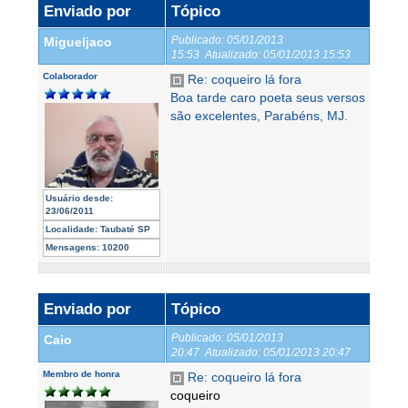
Enviado por
Tópico
Publicado:
05/01/2013
Migueljaco
15:53
Atualizado:
05/01/2013 15:53
Colaborador
Re: coqueiro lá fora
Boa tarde caro poeta seus versos
são excelentes, Parabéns, MJ.
Usuário desde:
23/06/2011
Localidade:
Taubaté SP
Mensagens:
10200
Enviado por
Tópico
Publicado:
05/01/2013
Caio
20:47
Atualizado:
05/01/2013 20:47
Membro de honra
Re: coqueiro lá fora
coqueiro