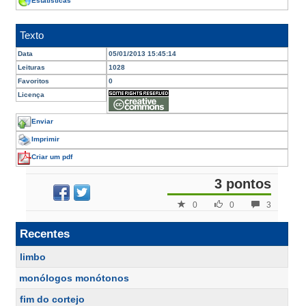
Estatísticas
Texto
Data
05/01/2013 15:45:14
Leituras
1028
Favoritos
0
Licença
Enviar
Imprimir
Criar um pdf
3 pontos
0
0
3
Recentes
limbo
monólogos monótonos
fim do cortejo