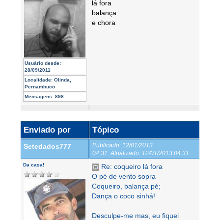
lá fora
balança
e chora
Usuário desde:
28/09/2011
Localidade:
Olinda,
Pernambuco
Mensagens:
898
Enviado por
Tópico
Publicado:
12/01/2013
Setedados777
04:31
Atualizado:
12/01/2013 04:31
Da casa!
Re: coqueiro lá fora
O pé de vento sopra
Coqueiro, balança pé;
Dança o coco sinhá!
Desculpe-me mas, eu fiquei