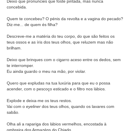
Deixo que pronuncies que foste pintada, mas nunca
concebida.
Quem te concebeu? O pénis da revolta e a vagina do pecado?
Diz-me... de quem és filha?
Descreve-me a matéria do teu corpo, do que são feitos os
teus ossos e as íris dos teus olhos, que reluzem mas não
brilham.
Deixo que brinques com o cigarro aceso entre os dedos, sem
te interromper.
Eu ainda guardo o meu na mão, por violar.
Quero que expludas na tua luxúria para que eu o possa
acender, com o pescoço esticado e o filtro nos lábios.
Explode e deixa-me os teus restos.
Vai com o
eyeliner
dos teus olhos, quando os lavares com
sabão.
Olha ali a rapariga dos lábios vermelhos, encostada à
ombreira dos Armazéns do Chiado.