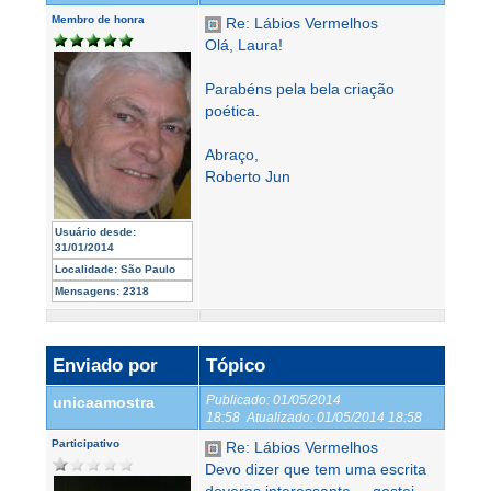
Membro de honra
Re: Lábios Vermelhos
Olá, Laura!
Parabéns pela bela criação
poética.
Abraço,
Roberto Jun
Usuário desde:
31/01/2014
Localidade:
São Paulo
Mensagens:
2318
Enviado por
Tópico
Publicado:
01/05/2014
unicaamostra
18:58
Atualizado:
01/05/2014 18:58
Participativo
Re: Lábios Vermelhos
Devo dizer que tem uma escrita