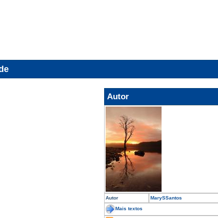
ade
Autor
Autor
MarySSantos
Mais textos