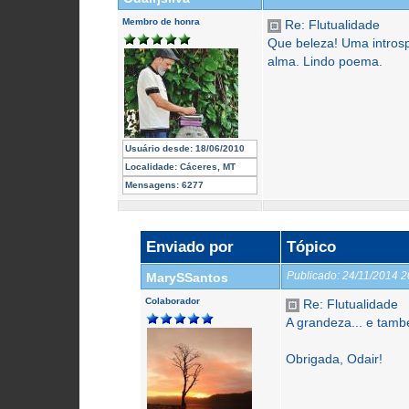
Membro de honra
Re: Flutualidade
Que beleza! Uma intros
alma. Lindo poema.
Usuário desde:
18/06/2010
Localidade:
Cáceres, MT
Mensagens:
6277
Enviado por
Tópico
Publicado:
24/11/2014 
MarySSantos
Colaborador
Re: Flutualidade
A grandeza... e tam
Obrigada, Odair!