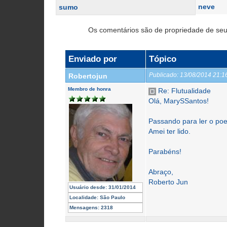
neve
sumo
Os comentários são de propriedade de seu
Enviado por
Tópico
Publicado:
13/08/2014 21:
Robertojun
Membro de honra
Re: Flutualidade
Olá, MarySSantos!
Passando para ler o po
Amei ter lido.
Parabéns!
Abraço,
Roberto Jun
Usuário desde:
31/01/2014
Localidade:
São Paulo
Mensagens:
2318