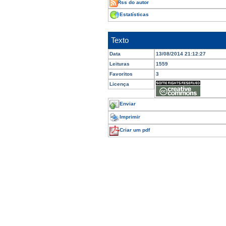
Rss do autor
Estatísticas
Texto
Data
13/08/2014 21:12:27
Leituras
1559
Favoritos
3
Licença
Enviar
Imprimir
Criar um pdf