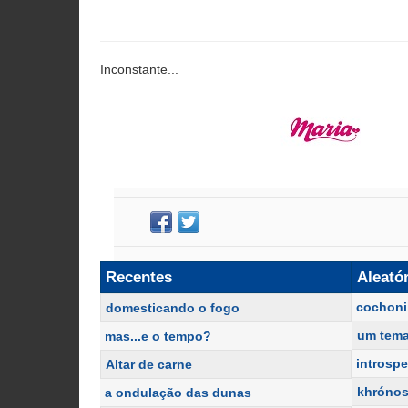
Inconstante...
Recentes
Aleató
cochoni
domesticando o fogo
um tema
mas...e o tempo?
introsp
Altar de carne
khróno
a ondulação das dunas