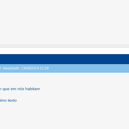
28
Atualizado:
13/08/2014 21:28
 que em nós habitam
imo texto