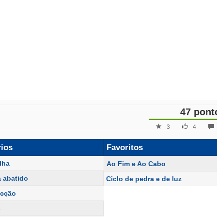
47 pont
3
4
rios
Favoritos
lha
Ao Fim e Ao Cabo
 abatido
Ciclo de pedra e de luz
ecção
s