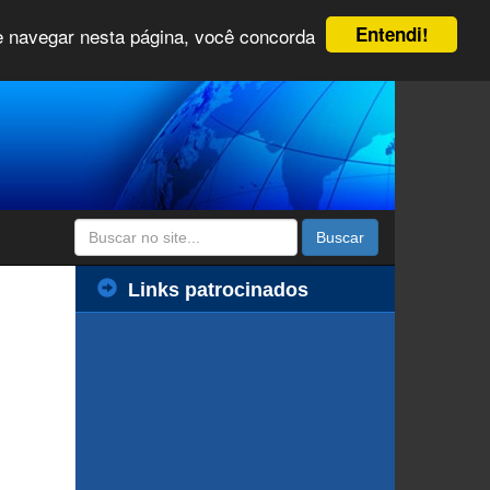
Entendi!
 e navegar nesta página, você concorda
Buscar
Links patrocinados