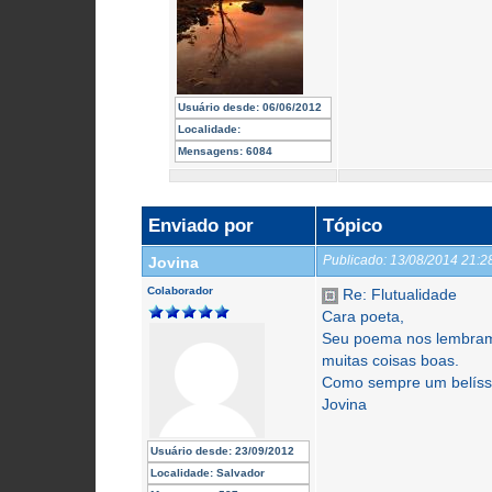
Usuário desde:
06/06/2012
Localidade:
Mensagens:
6084
Enviado por
Tópico
Publicado:
13/08/2014 21:
Jovina
Colaborador
Re: Flutualidade
Cara poeta,
Seu poema nos lembram
muitas coisas boas.
Como sempre um belíss
Jovina
Usuário desde:
23/09/2012
Localidade:
Salvador