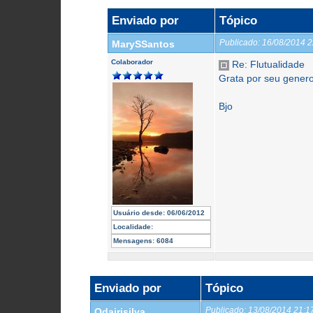
Enviado por
Tópico
Publicado:
16/08/2014 
MarySSantos
Colaborador
Re: Flutualidade
Grata por seu genero
Bjo
Usuário desde:
06/06/2012
Localidade:
Mensagens:
6084
Enviado por
Tópico
Publicado:
13/08/2014 21:
Odairjsilva