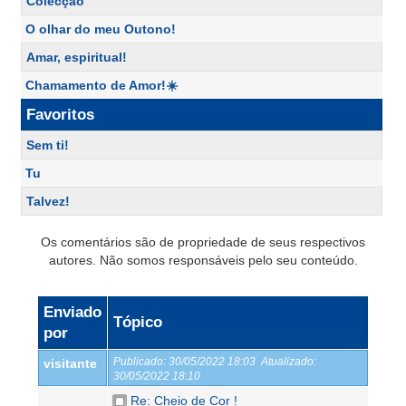
Colecção
O olhar do meu Outono!
Amar, espiritual!
Chamamento de Amor!☀️
Favoritos
Sem ti!
Tu
Talvez!
Os comentários são de propriedade de seus respectivos
autores. Não somos responsáveis pelo seu conteúdo.
Enviado
Tópico
por
Publicado:
30/05/2022 18:03
Atualizado:
visitante
30/05/2022 18:10
Re: Cheio de Cor !