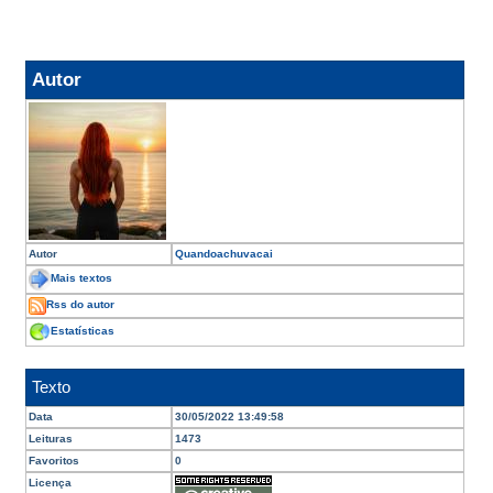
Autor
Autor
Quandoachuvacai
Mais textos
Rss do autor
Estatísticas
Texto
Data
30/05/2022 13:49:58
Leituras
1473
Favoritos
0
Licença