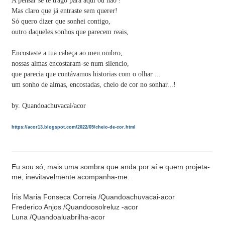
A pensar se te trago para aqui ou não !
Mas claro que já entraste sem querer!
Só quero dizer que sonhei contigo,
outro daqueles sonhos que parecem reais,
Encostaste a tua cabeça ao meu ombro,
nossas almas encostaram-se num silencio,
que parecia que contávamos historias com o olhar ...
um sonho de almas, encostadas, cheio de cor no sonhar...!
by. Quandoachuvacai/acor
https://acor13.blogspot.com/2022/05/cheio-de-cor.html
Eu sou só, mais uma sombra que anda por aí e quem projeta-
me, inevitavelmente acompanha-me.
Íris Maria Fonseca Correia /Quandoachuvacai-acor
Frederico Anjos /Quandoosolreluz -acor
Luna /Quandoaluabrilha-acor