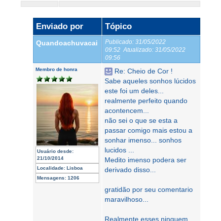
Enviado por
Tópico
Publicado:
31/05/2022
Quandoachuvacai
09:52
Atualizado:
31/05/2022
09:56
Membro de honra
Re: Cheio de Cor !
Sabe aqueles sonhos lúcidos
este foi um deles...
realmente perfeito quando
acontencem...
não sei o que se esta a
passar comigo mais estou a
sonhar imenso... sonhos
lucidos ...
Usuário desde:
21/10/2014
Medito imenso podera ser
Localidade:
Lisboa
derivado disso...
Mensagens:
1206
gratidão por seu comentario
maravilhoso...
Realmente esses ninguem