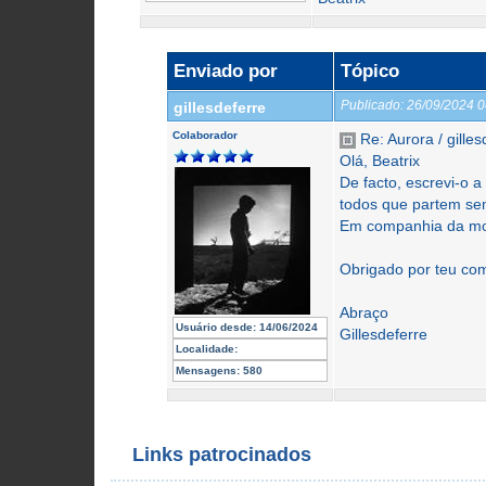
Enviado por
Tópico
Publicado:
26/09/2024 
gillesdeferre
Colaborador
Re: Aurora / gilles
Olá, Beatrix
De facto, escrevi-o 
todos que partem sem
Em companhia da mo
Obrigado por teu com
Abraço
Usuário desde:
14/06/2024
Gillesdeferre
Localidade:
Mensagens:
580
Links patrocinados