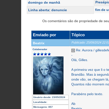
Presépi
domingo de manhã
fim de u
Linha aberta: denuncie
Os comentários são de propriedade de seu
Enviado por
Tópico
Publicado:
25/09/2024 22:
Beatrix
Colaborador
Re: Aurora / gillesdef
-
Olá, Gilles.
A primeira vez que li o 
Brandão. Mas à segunda
onde vão, se chegam lá,
Quantos não morrem no 
Parabéns pelo texto.
Usuário desde:
23/05/2024
Localidade:
Ab
Mensagens:
857
Beatrix