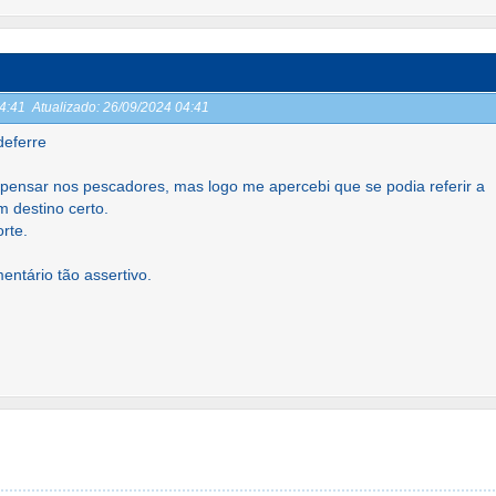
04:41
Atualizado:
26/09/2024 04:41
deferre
a pensar nos pescadores, mas logo me apercebi que se podia referir a
 destino certo.
rte.
entário tão assertivo.