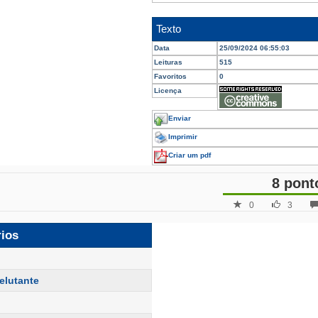
Texto
Data
25/09/2024 06:55:03
Leituras
515
Favoritos
0
Licença
Enviar
Imprimir
Criar um pdf
8 pont
0
3
rios
elutante
o