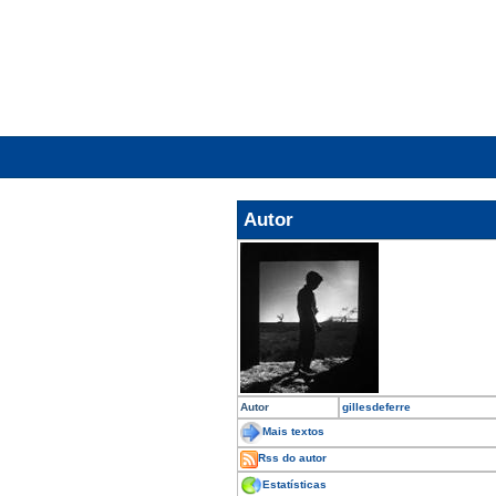
Autor
Autor
gillesdeferre
Mais textos
Rss do autor
Estatísticas