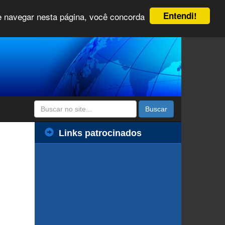
Entendi!
 e navegar nesta página, você concorda
Buscar
Links patrocinados