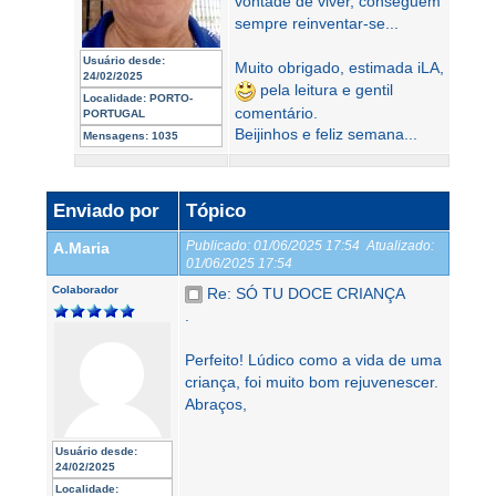
vontade de viver, conseguem
sempre reinventar-se...
Usuário desde:
Muito obrigado, estimada iLA,
24/02/2025
pela leitura e gentil
Localidade:
PORTO-
comentário.
PORTUGAL
Beijinhos e feliz semana...
Mensagens:
1035
Enviado por
Tópico
Publicado:
01/06/2025 17:54
Atualizado:
A.Maria
01/06/2025 17:54
Colaborador
Re: SÓ TU DOCE CRIANÇA
.
Perfeito! Lúdico como a vida de uma
criança, foi muito bom rejuvenescer.
Abraços,
Usuário desde:
24/02/2025
Localidade: