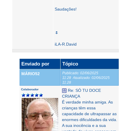
Saudações!
🌷
iLA-R.David
Enviado por
Tópico
Publicado:
02/06/2025
MÁRIO52
11:28
Atualizado:
02/06/2025
11:28
Colaborador
Re: SÓ TU DOCE
CRIANÇA
É verdade minha amiga. As
crianças têm essa
capacidade de ultrapassar as
enormes dificuldades da vida.
A sua inocência e a sua