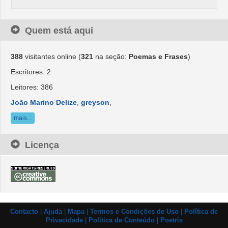
Quem está aqui
388
visitantes online (
321
na seção:
Poemas e Frases
)
Escritores: 2
Leitores: 386
João Marino Delize
,
greyson
,
mais...
Licença
Contacto
|
Ajuda
|
Mapa
|
Termos e Condições de Uso
|
Política de
Privacidade
|
Política de Conteúdo
|
Poetris