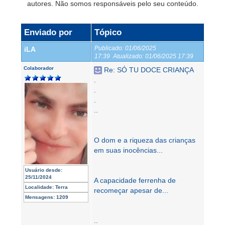
autores. Não somos responsáveis pelo seu conteúdo.
Enviado por
Tópico
Publicado:
01/06/2025
iLA
17:39
Atualizado:
01/06/2025 17:39
Colaborador
Re: SÓ TU DOCE CRIANÇA
.
.
.
..
O dom e a riqueza das crianças
em suas inocências...
Usuário desde:
25/11/2024
A capacidade ferrenha de
Localidade:
Terra
recomeçar apesar de...
Mensagens:
1209
..