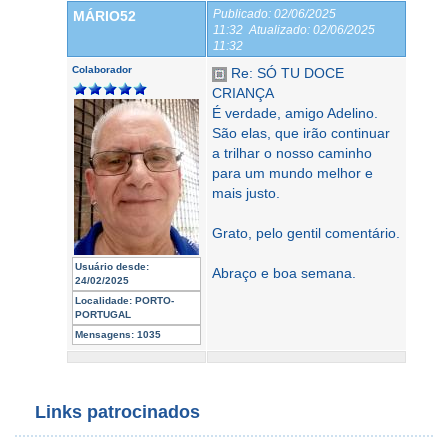
Publicado:
02/06/2025
MÁRIO52
11:32
Atualizado:
02/06/2025
11:32
Colaborador
Re: SÓ TU DOCE
CRIANÇA
É verdade, amigo Adelino.
São elas, que irão continuar
a trilhar o nosso caminho
para um mundo melhor e
mais justo.
Grato, pelo gentil comentário.
Usuário desde:
Abraço e boa semana.
24/02/2025
Localidade:
PORTO-
PORTUGAL
Mensagens:
1035
Links patrocinados