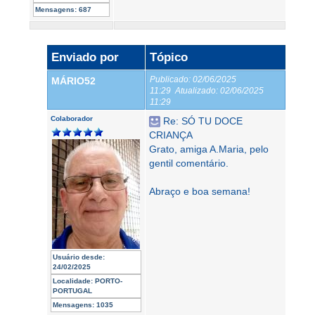
Mensagens:
687
Enviado por
Tópico
Publicado:
02/06/2025
MÁRIO52
11:29
Atualizado:
02/06/2025
11:29
Colaborador
Re: SÓ TU DOCE
CRIANÇA
Grato, amiga A.Maria, pelo
gentil comentário.
Abraço e boa semana!
Usuário desde:
24/02/2025
Localidade:
PORTO-
PORTUGAL
Mensagens:
1035