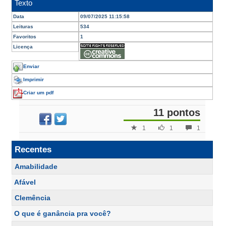
Texto
Data
09/07/2025 11:15:58
Leituras
534
Favoritos
1
Licença
Enviar
Imprimir
Criar um pdf
11 pontos
1
1
1
Recentes
Amabilidade
Afável
Clemência
O que é ganância pra você?