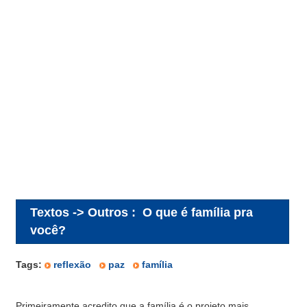
Textos -> Outros
:
O que é família pra
você?
Tags:
reflexão
paz
família
Primeiramente acredito que a família é o projeto mais