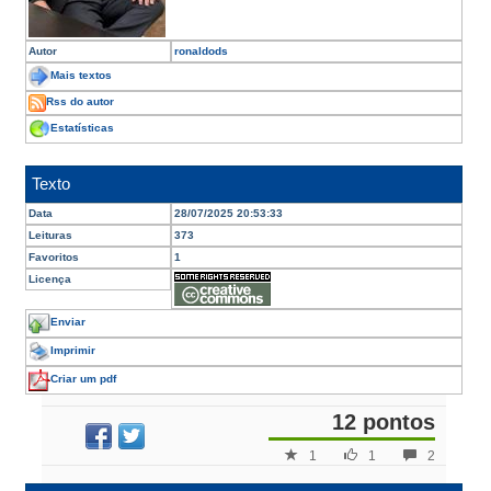
Autor
ronaldods
Mais textos
Rss do autor
Estatísticas
Texto
Data
28/07/2025 20:53:33
Leituras
373
Favoritos
1
Licença
Enviar
Imprimir
Criar um pdf
12 pontos
1
1
2