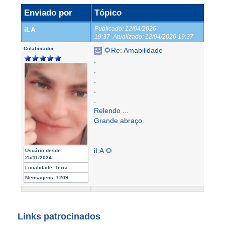
Enviado por
Tópico
Publicado:
12/04/2026
iLA
19:37
Atualizado:
12/04/2026 19:37
Colaborador
🌻Re: Amabilidade
.
.
.
.
.
Relendo ...
Grande abraço.
iLA 🌻
Usuário desde:
25/11/2024
Localidade:
Terra
Mensagens:
1209
Links patrocinados