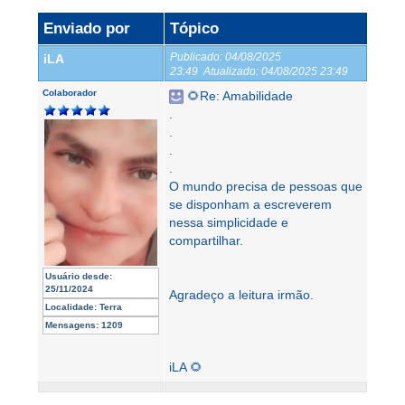
Enviado por
Tópico
Publicado:
04/08/2025
iLA
23:49
Atualizado:
04/08/2025 23:49
Colaborador
🌻Re: Amabilidade
.
.
.
.
O mundo precisa de pessoas que
se disponham a escreverem
nessa simplicidade e
compartilhar.
Usuário desde:
25/11/2024
Agradeço a leitura irmão.
Localidade:
Terra
Mensagens:
1209
iLA 🌻