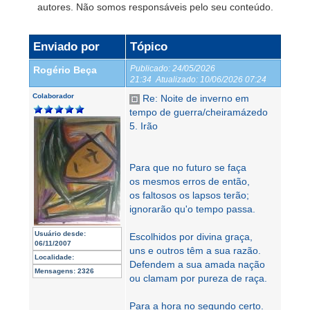
autores. Não somos responsáveis pelo seu conteúdo.
Enviado por
Tópico
Publicado:
24/05/2026
Rogério Beça
21:34
Atualizado:
10/06/2026 07:24
Colaborador
Re: Noite de inverno em
tempo de guerra/cheiramázedo
5. Irão
Para que no futuro se faça
os mesmos erros de então,
os faltosos os lapsos terão;
ignorarão qu'o tempo passa.
Usuário desde:
Escolhidos por divina graça,
06/11/2007
uns e outros têm a sua razão.
Localidade:
Defendem a sua amada nação
Mensagens:
2326
ou clamam por pureza de raça.
Para a hora no segundo certo.