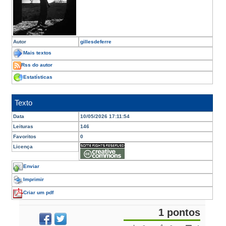
Autor
gillesdeferre
Mais textos
Rss do autor
Estatísticas
Texto
Data
10/05/2026 17:11:54
Leituras
146
Favoritos
0
Licença
Enviar
Imprimir
Criar um pdf
1 pontos