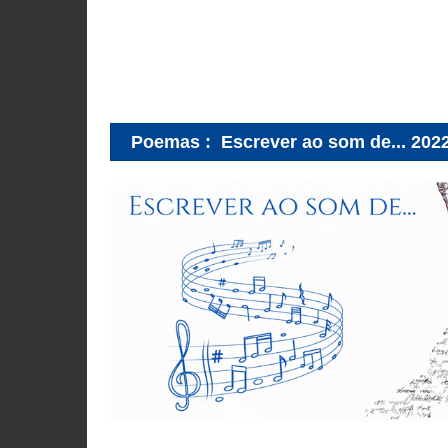
Poemas
:
Escrever ao som de... 202