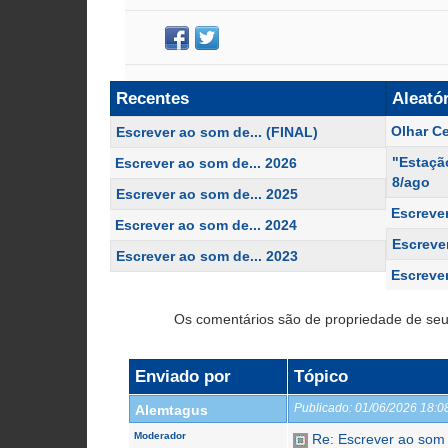
Recentes
Aleató
Olhar C
Escrever ao som de... (FINAL)
"Estaçã
Escrever ao som de... 2026
8/ago
Escrever ao som de... 2025
Escrever
Escrever ao som de... 2024
Escreve
Escrever ao som de... 2023
Escrever
Os comentários são de propriedade de seu
Enviado por
Tópico
Publicado:
01/06/2026 18:
Alemtagus
Moderador
Re: Escrever ao som 