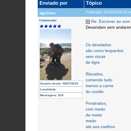
Enviado por
Tópico
Publicado:
01/06/2026 22:
agniceu
Colaborador
Re: Escrever ao som 
Desandam sem andare
Os desolados
são como leopardos
sem riscas
de tigre.
Riscados,
comendo tudo
Usuário desde:
08/07/2010
menos a carne
Localidade:
do cozido.
Mensagens:
818
Prostrados,
com medo
de meter
medo
até aos coelhos