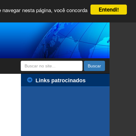
Entendi!
 e navegar nesta página, você concorda
Buscar
Links patrocinados