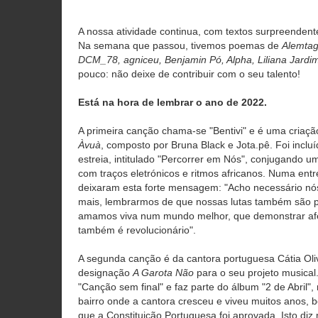
A nossa atividade continua, com textos surpreendente
Na semana que passou, tivemos poemas de
Alemtag
DCM_78, agniceu, Benjamin Pó, Alpha, Liliana Jardim
pouco: não deixe de contribuir com o seu talento!
Está na hora de lembrar o ano de 2022.
A primeira canção chama-se "Bentivi" e é uma criação
Àvuà
, composto por Bruna Black e Jota.pê. Foi inclu
estreia, intitulado "Percorrer em Nós", conjugando u
com traços eletrónicos e ritmos africanos. Numa entr
deixaram esta forte mensagem: "Acho necessário n
mais, lembrarmos de que nossas lutas também são 
amamos viva num mundo melhor, que demonstrar afe
também é revolucionário".
A segunda canção é da cantora portuguesa Cátia Oli
designação
A Garota Não
para o seu projeto musical.
"Canção sem final" e faz parte do álbum "2 de Abril"
bairro onde a cantora cresceu e viveu muitos anos,
que a Constituição Portuguesa foi aprovada. Isto diz