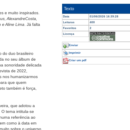
Texto
s e muito inspirados.
Data
01/06/2026 16:39:28
us, AlexandreCosta,
Leituras
400
 e Aline Lima
. Já falta
Favoritos
2
Licença
Enviar
 do duo brasileiro
Imprimir
ída no seu álbum de
Criar um pdf
ma sonoridade delicada
evista de 2022,
ós nos humanizarmos
para que quem
to também é força,
veira, que adotou a
 O tema intitula-se
, numa referência ao
 bem como à data em
 muito sobre o universo