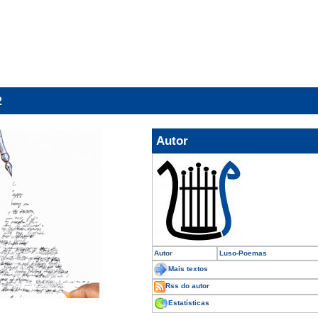
2
Autor
Autor
Luso-Poemas
Mais textos
Rss do autor
Estatísticas