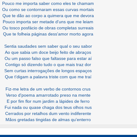
Pouco me importa saber como eles te chamam
Ou como se contornaram essas curvas mortais
Que te dão ao corpo a quimera que me devora
Pouco importa ser metade d'uns que me leiam
Ou tosco posfácio de obras completas surreais
Que te folheia páginas dess'amor morto agora
Sentia saudades sem saber qual o seu sabor
Ao que sabia um doce beijo feito de abraços
Ou um passo falso que faltasse para estar aí
Contigo só dizendo tudo o que mais traz dor
Sem curtas interrogações de longos espaços
Que t'digam a palavra triste com que me traí
Fiz-me letra de um verbo de contornos crus
Verso d'poema amarrotado preso na mente
E por fim flor num jardim a lápides de ferro
Fui nada ou quase chaga dos teus olhos nus
Cerrados por retalhos dum vento indiferente
Mãos gretadas tingidas de almas qu'enterro