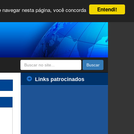
Entendi!
 e navegar nesta página, você concorda
Buscar
Links patrocinados