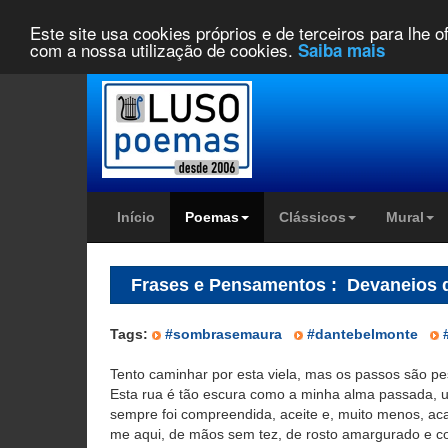
Este site usa cookies próprios e de terceiros para lhe 
com a nossa utilização de cookies.
Saiba mais
Início
Poemas
Clássicos
Mural
Frases e Pensamentos
:
Devaneios d
Tags:
#sombrasemaura
#dantebelmonte
Tento caminhar por esta viela, mas os passos são pe
Esta rua é tão escura como a minha alma passada,
sempre foi compreendida, aceite e, muito menos, aca
me aqui, de mãos sem tez, de rosto amargurado e 