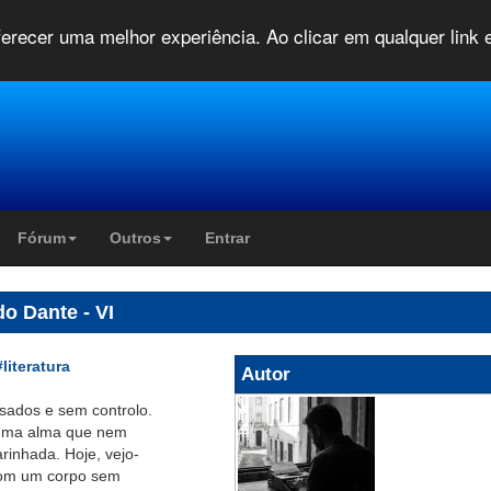
oferecer uma melhor experiência. Ao clicar em qualquer link
Fórum
Outros
Entrar
o Dante - VI
#literatura
Autor
sados e sem controlo.
 uma alma que nem
rinhada. Hoje, vejo-
com um corpo sem