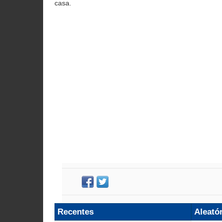
casa.
Recentes
Aleató