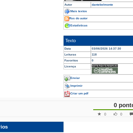
Autor
dantebelmonte
Mais textos
Rss do autor
Estatísticas
Texto
Data
03/06/2026 14:37:30
Leituras
118
Favoritos
0
Licença
Enviar
Imprimir
Criar um pdf
0 pont
0
0
rios