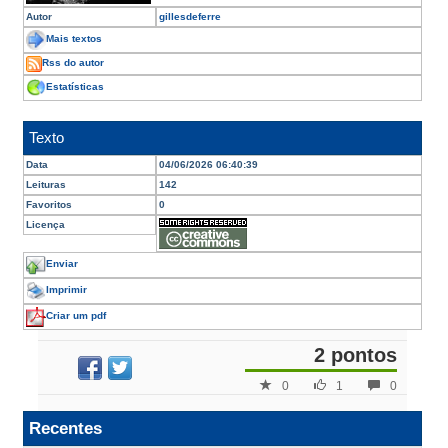
Autor
gillesdeferre
Mais textos
Rss do autor
Estatísticas
Texto
Data
04/06/2026 06:40:39
Leituras
142
Favoritos
0
Licença
Enviar
Imprimir
Criar um pdf
2 pontos
0
1
0
Recentes