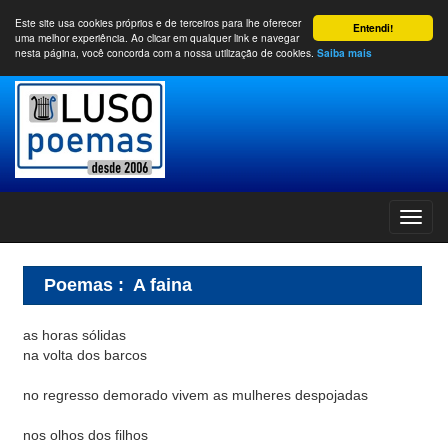
Este site usa cookies próprios e de terceiros para lhe oferecer
Entendi!
uma melhor experiência. Ao clicar em qualquer link e navegar
nesta página, você concorda com a nossa utilização de cookies.
Saiba mais
Poemas
:
A faina
as horas sólidas
na volta dos barcos
no regresso demorado vivem as mulheres despojadas
nos olhos dos filhos