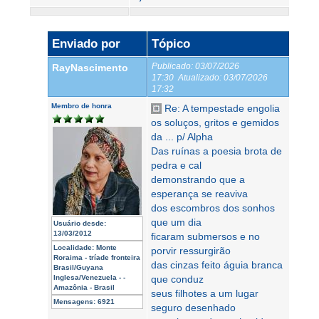
Enviado por
Tópico
Publicado:
03/07/2026
RayNascimento
17:30
Atualizado:
03/07/2026
17:32
Membro de honra
Re: A tempestade engolia
os soluços, gritos e gemidos
da ... p/ Alpha
Das ruínas a poesia brota de
pedra e cal
demonstrando que a
esperança se reaviva
dos escombros dos sonhos
que um dia
Usuário desde:
13/03/2012
ficaram submersos e no
Localidade:
Monte
porvir ressurgirão
Roraima - tríade fronteira
das cinzas feito águia branca
Brasil/Guyana
Inglesa/Venezuela - -
que conduz
Amazônia - Brasil
seus filhotes a um lugar
Mensagens:
6921
seguro desenhado