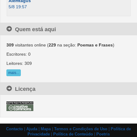
Alemtagus
5/8 19:57
Quem está aqui
309
visitantes online (
229
na seção:
Poemas e Frases
)
Escritores: 0
Leitores: 309
mais...
Licença
Contacto
|
Ajuda
|
Mapa
|
Termos e Condições de Uso
|
Política de
Privacidade
|
Política de Conteúdo
|
Poetris