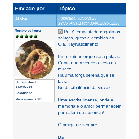
Enviado por
Tópico
Publicado:
30/06/2026
Alpha
12:36
Atualizado:
30/06/2026 12:36
Membro de honra
Re: A tempestade engolia os
soluços, gritos e gemidos da ...
Olá, RayNascimento
Entre ruínas ergue-se a palavra
Como quem vence o peso da
mudez
Há uma força serena que se
lavra
Usuário desde:
14/04/2015
No difícil silêncio da viuvez!
Localidade:
Mensagens:
2385
Uma escrita intensa, onde a
memória e o amor permanecem
para além da ausência!
O amigo de sempre
Bjs