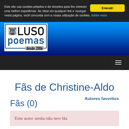
Este site usa cookies próprios e de terceiros para lhe oferecer
Entendi!
uma melhor experiência. Ao clicar em qualquer link e navegar
nesta página, você concorda com a nossa utilização de cookies.
Saiba mais
Fãs de Christine-Aldo
Autores favoritos
Fãs (0)
Este autor ainda não tem fãs