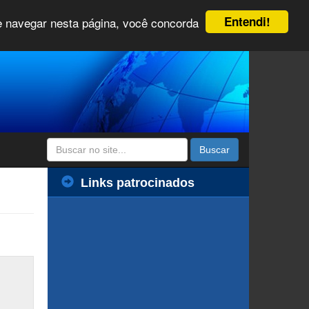
Entendi!
 e navegar nesta página, você concorda
Buscar
Links patrocinados