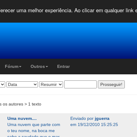
oferecer uma melhor experiência. Ao clicar em qualquer link
Fórum
Outros
Entrar
s os autores > 1 texto
Uma nuvem....
Enviado por
jguerra
Uma nuvem que parte com
em 19/12/2010 15:25:25
o teu nome, na boca me
sabe a saudade que o mar