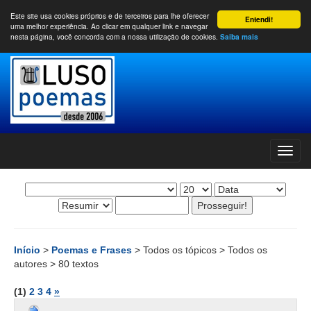
Este site usa cookies próprios e de terceiros para lhe oferecer
Entendi!
uma melhor experiência. Ao clicar em qualquer link e navegar
nesta página, você concorda com a nossa utilização de cookies.
Saiba mais
Início
>
Poemas e Frases
> Todos os tópicos > Todos os
autores > 80 textos
(1)
2
3
4
»