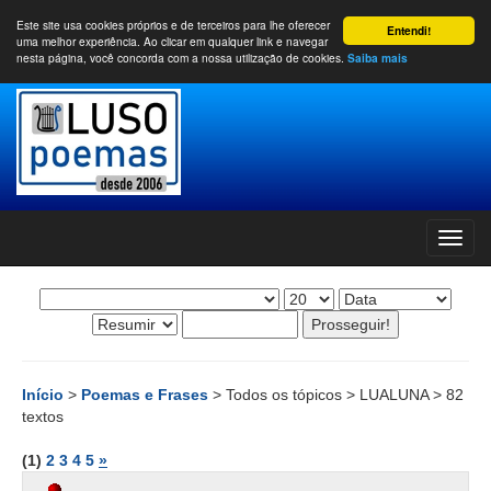
Este site usa cookies próprios e de terceiros para lhe oferecer
Entendi!
uma melhor experiência. Ao clicar em qualquer link e navegar
nesta página, você concorda com a nossa utilização de cookies.
Saiba mais
Início
>
Poemas e Frases
> Todos os tópicos > LUALUNA > 82
textos
(1)
2
3
4
5
»